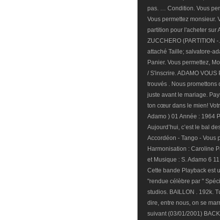
pas. … Condition. Vous pe
Vous permettez monsieur. 
partition pour l'acheter sur A
ZUCCHERO (PARTITION -... » 
attaché Taille; salvatore-
Panier. Vous permettez, Mon
/ S'inscrire. ADAMO VOU
trouvés . Nous promettons 
juste avant le mariage. Pa
ton cœur dans le mien! Votr
Adamo ) 01 Année : 1964 Pa
Aujourd’hui, c’est le bal d
Accordéon - Tango - Vous
Harmonisation : Caroline 
et Musique : S. Adamo 6 11 
Cette bande Playback est u
"rendue célèbre par " Spéc
studios. BAILLON . 192k. T
dire, entre nous, on se marr
suivant (03/01/2001) B