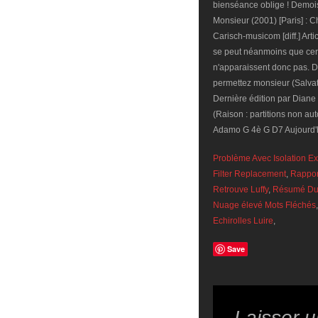
bienséance oblige ! Demois
Monsieur (2001) [Paris] : C
Carisch-musicom [diff.] Art
se peut néanmoins que cert
n'apparaissent donc pas. D
permettez monsieur (Sal
Dernière édition par Diane 
(Raison : partitions non au
Adamo G 4è G D7 Aujourd'hu
Problème Avec Isolation Ex
Filter Replacement
,
Rappor
Retrouve Luffy
,
Résumé Du C
Nuage élevé Mots Fléchés
Echirolles Luire
,
Save
Laisser 