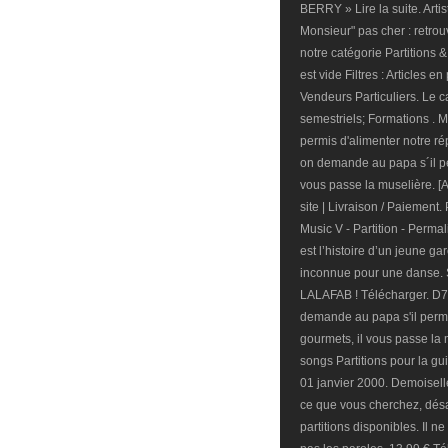
BERRY » Lire la suite. Art
Monsieur" pas cher : retrou
notre catégorie Partitions 
est vide Filtres : Articles
Vendeurs Particuliers. Le c
semestriels; Formations . M
permis d'alimenter notre ré
on demande au papa s´il pe
vous passe la muselière. [A
site | Livraison / Paiement.
Music V - Partition - Perm
est l’histoire d’un jeune ga
inconnue pour une danse. 
LALAFAB ! Télécharger. D7 
demande au papa s'il perm
gourmets, il vous passe la 
songs Partitions pour la g
01 janvier 2000. Demoiselle
ce que vous cherchez, désac
partitions disponibles. Il ne