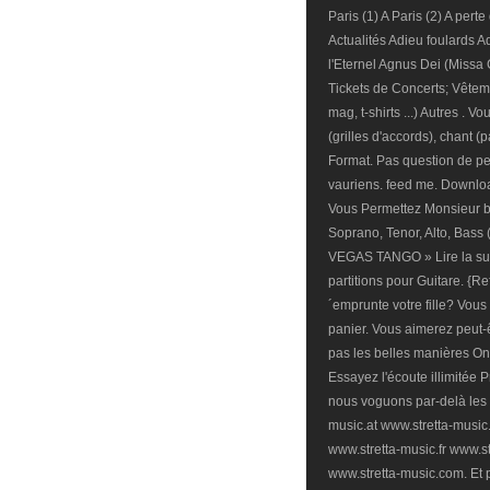
Paris (1) A Paris (2) A per
Actualités Adieu foulards 
l'Eternel Agnus Dei (Missa 
Tickets de Concerts; Vêteme
mag, t-shirts ...) Autres . 
(grilles d'accords), chant (
Format. Pas question de pen
vauriens. feed me. Downloa
Vous Permettez Monsieur b
Soprano, Tenor, Alto, Bass 
VEGAS TANGO » Lire la suit
partitions pour Guitare. {Re
´emprunte votre fille? Vous
panier. Vous aimerez peut-
pas les belles manières On
Essayez l'écoute illimitée
nous voguons par-delà les 
music.at www.stretta-music
www.stretta-music.fr www.st
www.stretta-music.com. Et p