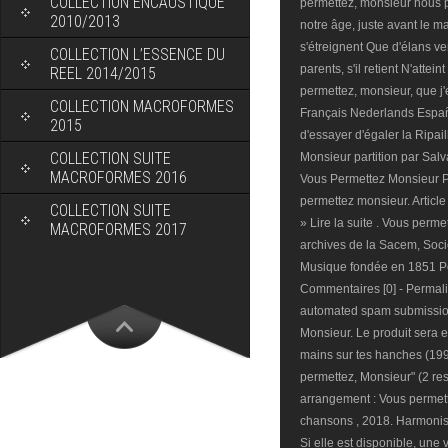
COLLECTION ENCAUSTIQUE
permettez, monsieur nous 
2010/2013
notre âge, juste avant le 
s'étreignent Que d'élans v
COLLECTION L’ESSENCE DU
parents, s'il retient N'atte
REEL 2014/2015
permettez, monsieur, que j'
COLLECTION MACROFORMES
Français Nederlands Españo
2015
d'essayer d'égaler la Ripai
COLLECTION SUITE
Monsieur partition par Sa
MACROFORMES 2016
Vous Permettez Monsieur Pia
permettez monsieur. Arti
COLLECTION SUITE
» Lire la suite . Vous perm
MACROFORMES 2017
archives de la Sacem, Soci
Musique fondée en 1851 Post
Commentaires [0] - Permali
automated spam submissions
Monsieur. Le produit sera 
mains sur tes hanches (199
permettez, Monsieur" (2 res
arrangement : Vous permett
chansons , 2018. Harmonisat
Si elle est disponible, une 