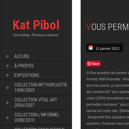
Kat Pibol
VOUS PER
Une Artiste. Plusieurs visions.
11 janvier 2021
ACCUEIL
Save
À PROPOS
G Pas question de penser au
EXPOSITIONS
Format: MIDI Karaoke . Pour 
COLLECTION MYTHOPLASTIE
qu’il me sourie, je sens b
1999/2003
des années 60. Vous permet
coeur (2005 remastered ver
COLLECTION VITAL ART
2004/2007
permettez monsieur " pas ch
l'achat sur notre site. {Re
COLLECTION L’INFORMEL
´étreignent! Pas question de
2008/2010
vauriens. Proposer une par