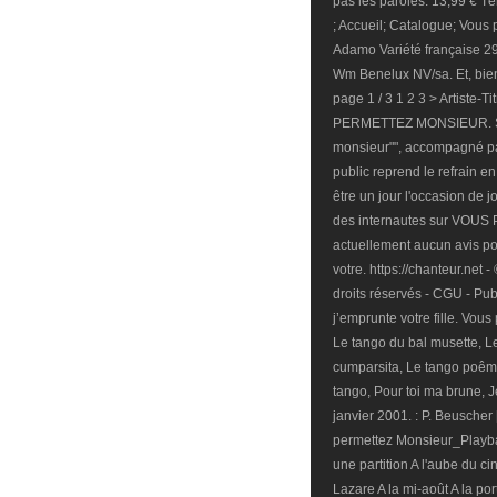
pas les paroles. 13,99 € Té
; Accueil; Catalogue; Vous
Adamo Variété française 29
Wm Benelux NV/sa. Et, bien 
page 1 / 3 1 2 3 > Artiste-T
PERMETTEZ MONSIEUR. Sa
monsieur"", accompagné p
public reprend le refrain e
être un jour l'occasion de j
des internautes sur VOUS
actuellement aucun avis pou
votre. https://chanteur.net
droits réservés - CGU - Pub
j’emprunte votre fille. Vous
Le tango du bal musette, L
cumparsita, Le tango poême
tango, Pour toi ma brune, Je
janvier 2001. : P. Beuscher 
permettez Monsieur_Playback
une partition A l'aube du ci
Lazare A la mi-août A la po