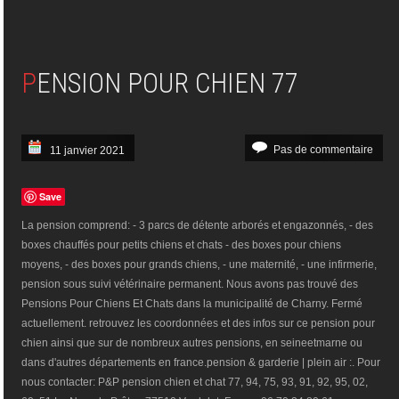
PENSION POUR CHIEN 77
Pas de commentaire
11 janvier 2021
Save
La pension comprend: - 3 parcs de détente arborés et engazonnés, - des
boxes chauffés pour petits chiens et chats - des boxes pour chiens
moyens, - des boxes pour grands chiens, - une maternité, - une infirmerie,
pension sous suivi vétérinaire permanent. Nous avons pas trouvé des
Pensions Pour Chiens Et Chats dans la municipalité de Charny. Fermé
actuellement. retrouvez les coordonnées et des infos sur ce pension pour
chien ainsi que sur de nombreux autres pensions, en seineetmarne ou
dans d'autres départements en france.pension & garderie | plein air :. Pour
nous contacter: P&P pension chien et chat 77, 94, 75, 93, 91, 92, 95, 02,