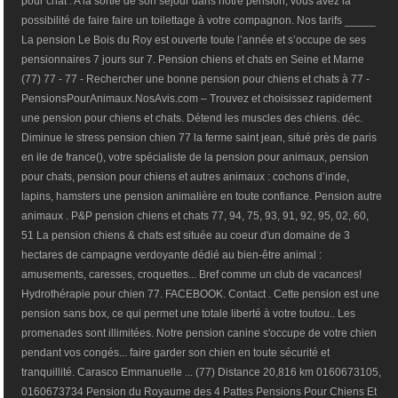
pour chat . A la sortie de son séjour dans notre pension, vous avez la
possibilité de faire faire un toilettage à votre compagnon. Nos tarifs _____
La pension Le Bois du Roy est ouverte toute l’année et s’occupe de ses
pensionnaires 7 jours sur 7. Pension chiens et chats en Seine et Marne
(77) 77 - 77 - Rechercher une bonne pension pour chiens et chats à 77 -
PensionsPourAnimaux.NosAvis.com – Trouvez et choisissez rapidement
une pension pour chiens et chats. Détend les muscles des chiens. déc.
Diminue le stress pension chien 77 la ferme saint jean, situé près de paris
en ile de france(), votre spécialiste de la pension pour animaux, pension
pour chats, pension pour chiens et autres animaux : cochons d’inde,
lapins, hamsters une pension animalière en toute confiance. Pension autre
animaux . P&P pension chiens et chats 77, 94, 75, 93, 91, 92, 95, 02, 60,
51 La pension chiens & chats est située au coeur d'un domaine de 3
hectares de campagne verdoyante dédié au bien-être animal :
amusements, caresses, croquettes... Bref comme un club de vacances!
Hydrothérapie pour chien 77. FACEBOOK. Contact . Cette pension est une
pension sans box, ce qui permet une totale liberté à votre toutou.. Les
promenades sont illimitées. Notre pension canine s'occupe de votre chien
pendant vos congés... faire garder son chien en toute sécurité et
tranquillité. Carasco Emmanuelle ... (77) Distance 20,816 km 0160673105,
0160673734 Pension du Royaume des 4 Pattes Pensions Pour Chiens Et