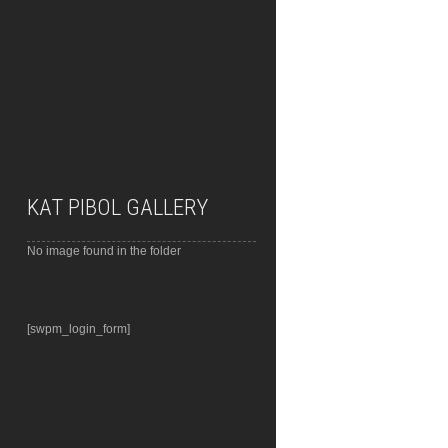
KAT PIBOL GALLERY
No image found in the folder
[swpm_login_form]