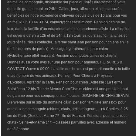
animal de compagnie, disponible sur place ou livrés directement à votre
domicile gratuitement en 24h*. Câlins, jeux, affection et soins assurés,
bénéficiez de notre expérience d'éleveur depuis plus de 16 ans pour vos
animaux. 06 18 44 33 74. contact@chassefaim.com. Pension canine de
luxe dans la famille d'un éducateur canin comportementaliste. La réception
est ouverte de 9h à 12h et de 14h à 18h tous les jours sauf dimanches et
jours fériés. Nous contacter. la ferme saint jean pension pour chiens en ile
de france près de paris (). Massage hydrothérapie pour chien
Hydrothérapie effet massant. Pension pour toutes tailles de chiens.
Donnez aussi votre avis sur une pension pour animaux. HORAIRES &
CONTACT. Ouvre à 09:00. La taille des boxes est proportionnelle à la taille
et au nombre de vos animaux. Pension Pour Chiens à Preyssac-
d'Excideuil. Agrandir la carte. Pension pour chien . Adresse : La Ferme
Saint Jean 12 bis Rue de Meaux Com'Chat et chien est une pension haut
de gamme pour vos compagnons à 4 pattes. DOMAINE DE CHASSEFAIM.
Bienvenue sur le site du domaine câlin, pension familiale sans box pour
animaux de compagnie (chiens, chats, petits rongeurs, ...) à Chelles, à 25
km de Paris (Seine et Marne 77 - Ile de France). Pensions pour chiens et
chats - Seine-et-Marne (77) - classées par villes avec adresse et numero
de téléphone