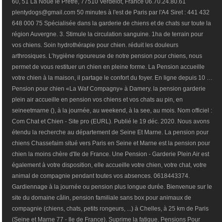
60, 51 La Noue le Prêtre, 77510 Verdelot, France 06.70.24.80.61
plentydogs@gmail.com 50 minutes à l'est de Paris par l'A4 Siret : 441 432
648 000 75 Spécialisée dans la garderie de chiens et de chats sur toute la
région Auvergne. 3. Stimule la circulation sanguine. 1ha de terrain pour
vos chiens. Soin hydrothérapie pour chien. réduit les douleurs
arthrosiques. L’hygiène rigoureuse de notre pension pour chiens, nous
permet de vous restituer un chien en pleine forme. La Pension accueille
votre chien à la maison, il partage le confort du foyer. En ligne depuis 10 …
Pension pour chien «La Waf Compagny» à Damery. la pension garderie
plein air accueille en pension vos chiens et vos chats au pin, en
seineetmarne (), à la journée, au weekend, à la see, au mois. Nom officiel :
Com Chat et Chien - Site pro (EURL). Publié le 19 déc. 2020. Nous avons
étendu la recherche au département de Seine Et Marne. La pension pour
chiens Chassefaim situé vers Paris en Seine et Marne est la pension pour
chien la moins chère d'Ile de France. Une Pension - Garderie Plein Air est
également à votre disposition, elle accueille votre chien, votre chat, votre
animal de compagnie pendant toutes vos absences. 0618443374.
Gardiennage à la journée ou pension plus longue durée. Bienvenue sur le
site du domaine câlin, pension familiale sans box pour animaux de
compagnie (chiens, chats, petits rongeurs, ...) à Chelles, à 25 km de Paris
(Seine et Marne 77 - Ile de France). Suprime la fatigue. Pensions Pour