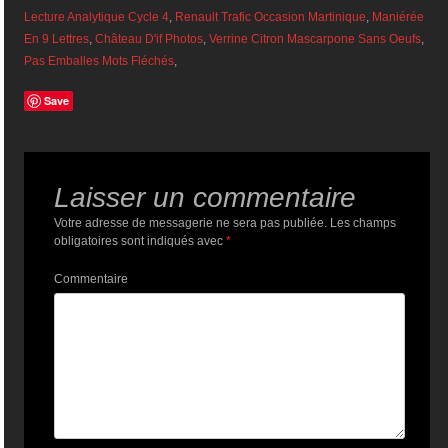
Lecture Analytique Cycle 4
,
Renault Trafic Occasion Martinique
,
Maniérée
En 9 Lettres
,
Château D'if Photos
,
Verrine Citron Mascarpone Sans Oeufs
,
Pas Emballes Mots Fléchés
,
Save
Laisser un commentaire
Votre adresse de messagerie ne sera pas publiée.
Les champs
obligatoires sont indiqués avec
*
Commentaire