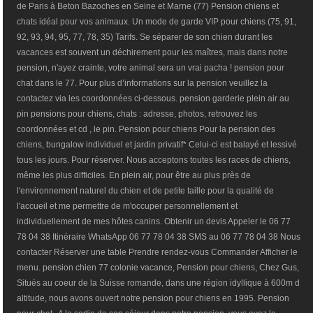
de Paris à Beton Bazoches en Seine et Marne (77) Pension chiens et
chats idéal pour vos animaux. Un mode de garde VIP pour chiens (75, 91,
92, 93, 94, 95, 77, 78, 35) Tarifs. Se séparer de son chien durant les
vacances est souvent un déchirement pour les maîtres, mais dans notre
pension, n'ayez crainte, votre animal sera un vrai pacha ! pension pour
chat dans le 77. Pour plus d’informations sur la pension veuillez la
contactez via les coordonnées ci-dessous. pension garderie plein air au
pin pensions pour chiens, chats : adresse, photos, retrouvez les
coordonnées et cd , le pin. Pension pour chiens Pour la pension des
chiens, bungalow individuel et jardin privatif* Celui-ci est balayé et lessivé
tous les jours. Pour réserver. Nous acceptons toutes les races de chiens,
même les plus difficiles. En plein air, pour être au plus près de
l'environnement naturel du chien et de petite taille pour la qualité de
l'accueil et me permettre de m'occuper personnellement et
individuellement de mes hôtes canins. Obtenir un devis Appeler le 06 77
78 04 38 Itinéraire WhatsApp 06 77 78 04 38 SMS au 06 77 78 04 38 Nous
contacter Réserver une table Prendre rendez-vous Commander Afficher le
menu. pension chien 77 colonie vacance, Pension pour chiens, Chez Gus,
Situés au coeur de la Suisse romande, dans une région idyllique à 600m d
altitude, nous avons ouvert notre pension pour chiens en 1995. Pension