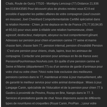
Chats, Route de Gurcy 77520 - Montigny Lencoup (77) Distance 21,936
km 0183643585 Pour découvrir plus de photos rendez vous ICI Il est
possible d’apporter les petites affaires de votre compagnon (sauf coussin
en mousse). Joel Chevillard Comportementaliste Certifié spécialisé dans
la relation Homme - Chien, je me deplace en Ile de France (75,77,93,94,95
et 60,02) pour vous aider à rétablir une relation harmonieuse, chien
agressif, destructeur, malpropre, aboyeur ou tout comportement gênant.
Adresses sur pension pour chien et pension canine 77 seine et marne
chasse faim, chasse faim 77, pension internat, pension d'invalidité Pension
: C'est une pension pour chiens, chats, lapins, tous les animaux de
compagnie. Contacter une pension pour animaux en Ile-de-france avec
PensionsPourAnimaux.NosAvis.com. En quête d’une pension canine en
Seine et Marne (département 77) ou d’un service de garde d’animaux pour
votre chat ou votre chien ?Voici notre liste exclusive des meilleures
pensions canines dans le 77, maintenue et mise à jour manuellement, afin
de garantir le meilleur service pour votre animal domestique : Mises à jour.
Langage Canin, spécialiste de l'éducation et de la pension pour chien 77 à
Gastins à proximité de Provins, Rozay en Brie, Nangis dans le 77. 3.
Services et prestations garde de chat. Nous disposons aussi de différents
types de nourritures et croquettes (Royal Canin, ProPlan ...) pour votre