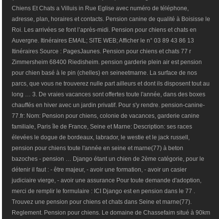
Chiens Et Chats a Villuis in Rue Eglise avec numéro de téléphone,
adresse, plan, horaires et contacts. Pension canine de qualité à Boisisse le
Roi. Les arrivées se font l’après-midi. Pension pour chiens et chats en
Auvergne. Itinéraires EMAIL; SITE WEB; Afficher le n° 03 89 43 86 13
Itinéraires Source : PagesJaunes. Pension pour chiens et chats 77 r
Zimmersheim 68400 Riedisheim. pension garderie plein air est pension
pour chien basé à le pin (chelles) en seineetmarne. La surface de nos
parcs, que vous ne trouverez nulle part ailleurs et dont ils disposent tout au
long … 3. De vraies vacances sont offertes toute l'année, dans des boxes
chauffés en hiver avec un jardin privatif. Pour s'y rendre. pension-canine-
77.fr: Nom: Pension pour chiens, colonie de vacances, garderie canine
familiale, Paris île de France, Seine et Marne: Description: ses races
élevées le dogue de bordeaux, labrador, le westie et le jack russell,
pension pour chiens toute l'année en seine et marne(77) à beton
bazoches - pension … Django étant un chien de 2ème catégorie, pour le
détenir il faut : - être majeur, - avoir une formation, - avoir un casier
judiciaire vierge, - avoir une assurance Pour toute demande d'adoption,
merci de remplir le formulaire : ICI Django est en pension dans le 77 .
Trouvez une pension pour chiens et chats dans Seine et marne(77).
Reglement. Pension pour chiens. Le domaine de Chassefaim situé à 90km