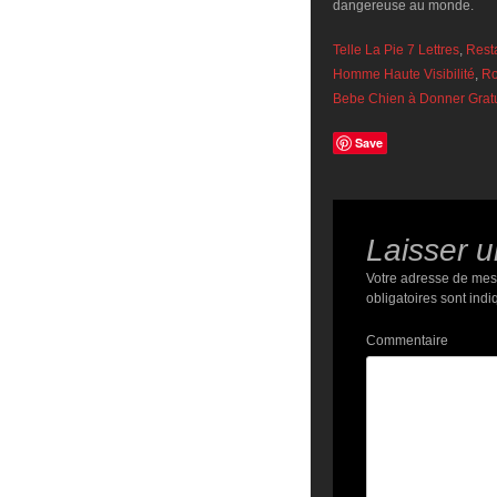
Telle La Pie 7 Lettres
,
Rest
Homme Haute Visibilité
,
Ro
Bebe Chien à Donner Grat
Save
Laisser 
Votre adresse de mes
obligatoires sont ind
Commentaire