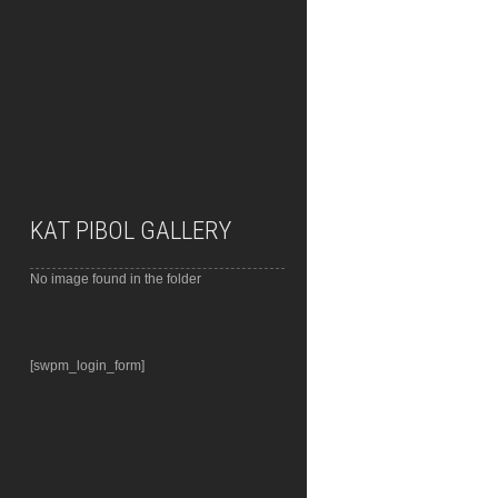
KAT PIBOL GALLERY
No image found in the folder
[swpm_login_form]