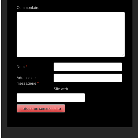
Commentaire
Nom
*
Adresse de
messagerie
*
Site web