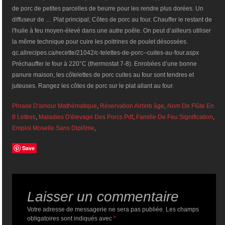
de porc de petites parcelles de beurre pour les rendre plus dorées. Un
diffuseur de … Plat principal; Côtes de porc au four. Chauffer le restant de
l'huile à feu moyen-élevé dans une autre poêle. On peut d’ailleurs utiliser
la même technique pour cuire les poitrines de poulet désossées.
qc.allrecipes.ca/recette/21042/c-telettes-de-porc--cuites-au-four.aspx
Préchauffer le four à 220°C (thermostat 7-8). Enrobées d’une bonne
panure maison, les côtelettes de porc cuites au four sont tendres et
juteuses. Rangez les côtes de porc sur le plat allant au four.
Phrase D'amour Mathématique
,
Réservation Airbnb âge
,
Nom De Flûte En
8 Lettres
,
Maladies D'élevage Des Porcs Pdf
,
Famille De Feu Signification
,
Emploi Moselle Sans Diplôme
,
Save
Laisser un commentaire
Votre adresse de messagerie ne sera pas publiée.
Les champs
obligatoires sont indiqués avec
*