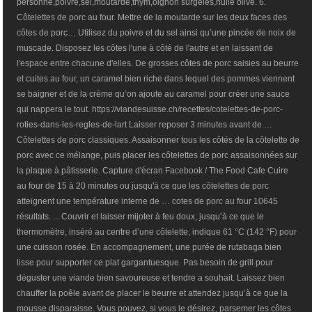
personne,poivre,sel,moutarde,thym,oignon surgelés,huile olive. 6.
Côtelettes de porc au four. Mettre de la moutarde sur les deux faces des
côtes de porc… Utilisez du poivre et du sel ainsi qu’une pincée de noix de
muscade. Disposez les côtes l'une à côté de l'autre et en laissant de
l'espace entre chacune d'elles. De grosses côtes de porc saisies au beurre
et cuites au four, un caramel bien riche dans lequel des pommes viennent
se baigner et de la crème qu’on ajoute au caramel pour créer une sauce
qui nappera le tout. https://viandesuisse.ch/recettes/cotelettes-de-porc-
roties-dans-les-regles-de-lart Laisser reposer 3 minutes avant de …
Côtelettes de porc classiques. Assaisonner tous les côtés de la côtelette de
porc avec ce mélange, puis placer les côtelettes de porc assaisonnées sur
la plaque à pâtisserie. Capture d'écran Facebook / The Food Cafe Cuire
au four de 15 à 20 minutes ou jusqu'à ce que les côtelettes de porc
atteignent une température interne de … cotes de porc au four 10645
résultats. ... Couvrir et laisser mijoter à feu doux, jusqu’à ce que le
thermomètre, inséré au centre d’une côtelette, indique 61 °C (142 °F) pour
une cuisson rosée. En accompagnement, une purée de rutabaga bien
lisse pour supporter ce plat gargantuesque. Pas besoin de grill pour
déguster une viande bien savoureuse et tendre a souhait. Laissez bien
chauffer la poêle avant de placer le beurre et attendez jusqu’à ce que la
mousse disparaisse. Vous pouvez, si vous le désirez, parsemer les côtes