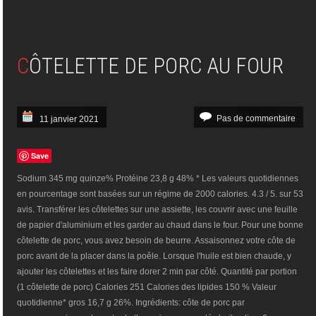
CÔTELETTE DE PORC AU FOUR
Pas de commentaire
11 janvier 2021
Save
Sodium 345 mg quinze% Protéine 23,8 g 48% * Les valeurs quotidiennes
en pourcentage sont basées sur un régime de 2000 calories. 4.3 / 5. sur 53
avis. Transférer les côtelettes sur une assiette, les couvrir avec une feuille
de papier d'aluminium et les garder au chaud dans le four. Pour une bonne
côtelette de porc, vous avez besoin de beurre. Assaisonnez votre côte de
porc avant de la placer dans la poêle. Lorsque l'huile est bien chaude, y
ajouter les côtelettes et les faire dorer 2 min par côté. Quantité par portion
(1 côtelette de porc) Calories 251 Calories des lipides 150 % Valeur
quotidienne* gros 16,7 g 26%. Ingrédients: côte de porc par