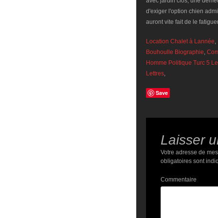
Location Chalet à Lannée
,
Bouhoulle Biographie
,
Com
Homme Politique Turc 5 Le
Lettres
,
Save
Laisser 
Votre adresse de mes
obligatoires sont ind
Commentaire