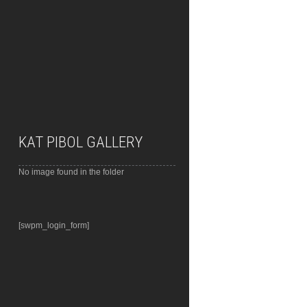
KAT PIBOL GALLERY
No image found in the folder
[swpm_login_form]