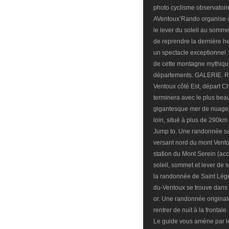
photo cyclisme observatoir
AVentoux’Rando organise d
le lever du soleil au som
de reprendre la dernière he
un spectacle exceptionnel :
de cette montagne mythique 
départements. GALERIE. R
Ventoux côté Est, départ Ch
terminera avec le plus bea
gigantesque mer de nuages,
loin, situé à plus de 290km
Jump to. Une randonnée sans
versant nord du mont Vento
station du Mont Serein (ac
soleil, sommet et lever de
la randonnée de Saint Léger
du-Ventoux se trouve dans 
or. Une randonnée originale 
rentrer de nuit à la fronta
Le guide vous amène par le