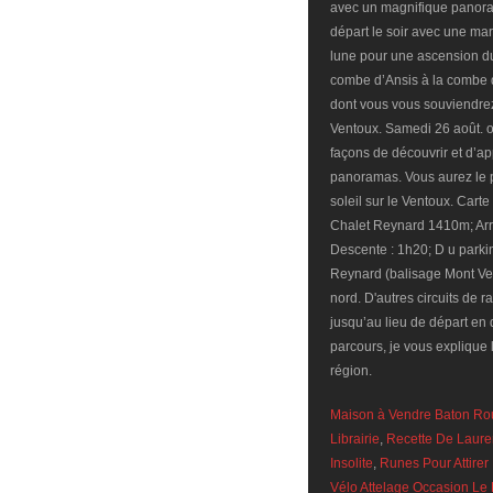
avec un magnifique panora
départ le soir avec une mar
lune pour une ascension du
combe d’Ansis à la combe 
dont vous vous souviendrez
Ventoux. Samedi 26 août. o
façons de découvrir et d’ap
panoramas. Vous aurez le pr
soleil sur le Ventoux. Car
Chalet Reynard 1410m; Arr
Descente : 1h20; D u parkin
Reynard (balisage Mont Ve
nord. D'autres circuits de
jusqu’au lieu de départ en
parcours, je vous explique la
région.
Maison à Vendre Baton R
Librairie
,
Recette De Laure
Insolite
,
Runes Pour Attire
Vélo Attelage Occasion Le