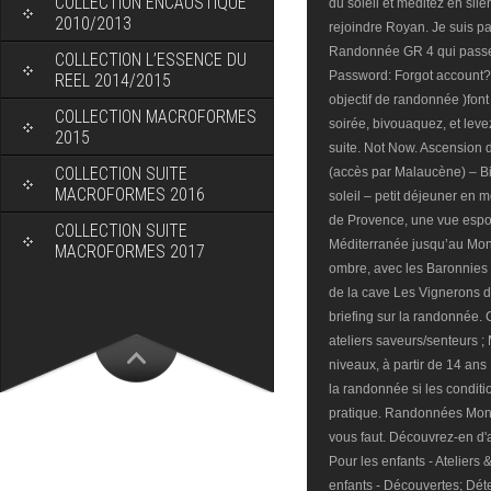
COLLECTION ENCAUSTIQUE
du soleil et méditez en si
2010/2013
rejoindre Royan. Je suis pa
Randonnée GR 4 qui passe 
COLLECTION L’ESSENCE DU
Password: Forgot account? 
REEL 2014/2015
objectif de randonnée )font
COLLECTION MACROFORMES
soirée, bivouaquez, et leve
2015
suite. Not Now. Ascension 
COLLECTION SUITE
(accès par Malaucène) – Bi
MACROFORMES 2016
soleil – petit déjeuner en
de Provence, une vue espout
COLLECTION SUITE
Méditerranée jusqu’au Mont-
MACROFORMES 2017
ombre, avec les Baronnies
de la cave Les Vignerons du
briefing sur la randonnée.
ateliers saveurs/senteurs ;
niveaux, à partir de 14 ans
la randonnée si les conditi
pratique. Randonnées Mont Ve
vous faut. Découvrez-en d'
Pour les enfants - Ateliers 
enfants - Découvertes; Dé