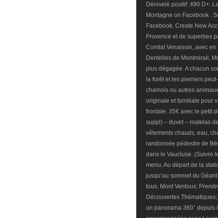
Dénivelé positif: 490 D+. 
Montagne on Facebook . S
Facebook. Create New Acco
Provence et de superbes p
Comtat Venaissin, avec en 
Dentelles de Montmirail, M
plus dégagée. A chacun so
la forêt et les pierriers pe
chamois ou autres animau
originale et familiale pour v
frontale. 35€ avec le petit
suppl) – duvet – matelas de
vêtements chauds, eau, ch
randonnée pédestre de Béd
dans le Vaucluse. (Suivre le
menu. Au départ de la stati
jusqu’au sommet du Géant 
tous. Mont Ventoux; Prendr
Découvertes Thématiques; 
un panorama 360° depuis 