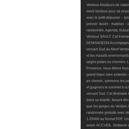
Ventoux Amateurs de nature 
mont Ventoux pour se ressou
avec le petit déjeuner – (p
prévoir: duvet – matelas –
randonnée. Agenda; Actualit
Ventoux SAULT. Cet événe
DEMANGEON Accompagnateu
versant Sud du Mont Ventou
et les massifs environnant
larges pistes ou chemins. 
Provence, nous étions tous 
grand blanc bien entendu – e
en chemin, admirons les p
et gagnons le sommet à la 
versant Sud. Cet itinéraire
dans sa totalité, faisant d
que les gorges du Verdon, 
randonnée gratuite avec de
1:25000 au format PDF. Une
soleil. ACCUEIL. Distance a