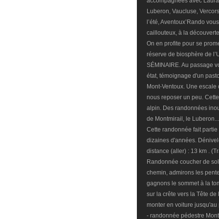
accompagnées avec Laura a
Luberon, Vaucluse, Verco
l’été, Aventoux’Rando vous 
caillouteux, à la découver
On en profite pour se prom
réserve de biosphère de l
SÉMINAIRE. Au passage vou
état, témoignage d'un pasto
Mont-Ventoux. Une escale 
nous reposer un peu. Cette
alpin. Des randonnées inou
de Montmirail, le Luberon..
Cette randonnée fait parti
dizaines d'années. Dénivel
distance (aller) : 13 km . (T
Randonnée coucher de solei
chemin, admirons les pent
gagnons le sommet à la tom
sur la crête vers la Tête d
monter en voiture jusqu'au
- randonnée pédestre Mont 