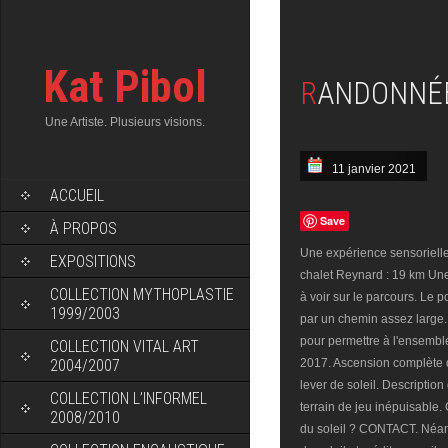
Kat Pibol
RANDONNÉ
Une Artiste. Plusieurs visions.
11 janvier 2021
ACCUEIL
Save
À PROPOS
Une expérience sensorielle
EXPOSITIONS
chalet Reynard : 19 km Une
COLLECTION MYTHOPLASTIE
à voir sur le parcours. Le p
1999/2003
par un chemin assez larg
pour permettre à l'ensembl
COLLECTION VITAL ART
2004/2007
2017. Ascension complète du
lever de soleil. Descriptio
COLLECTION L’INFORMEL
terrain de jeu inépuisabl
2008/2010
du soleil ? CONTACT. Néanm