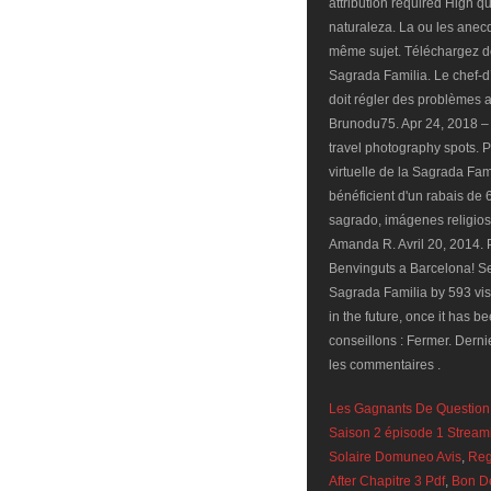
Les Gagnants De Questio
Saison 2 épisode 1 Stream
Solaire Domuneo Avis
,
Reg
After Chapitre 3 Pdf
,
Bon De