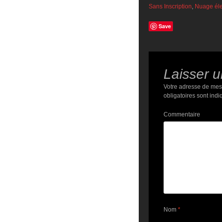
Sans Inscription
,
Nuage éle
Save
Laisser 
Votre adresse de mes
obligatoires sont ind
Commentaire
Nom
*