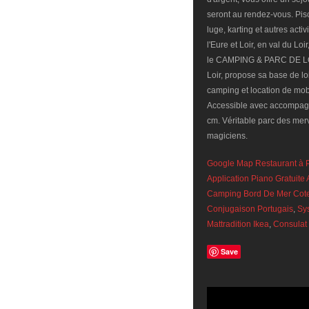
Google Map Restaurant à P
Application Piano Gratuite
Camping Bord De Mer Cote
Conjugaison Portugais
,
Sy
Mattradition Ikea
,
Consulat
Save