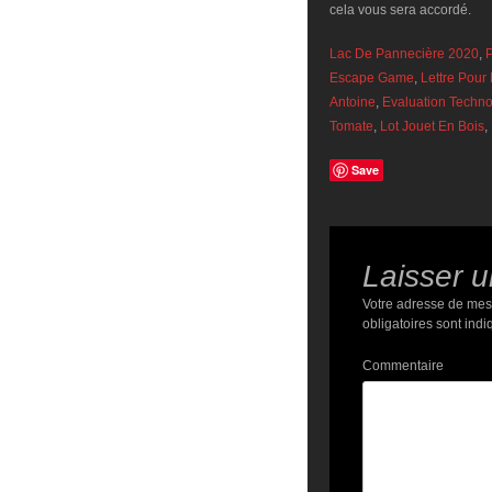
cela vous sera accordé.
Lac De Pannecière 2020
,
P
Escape Game
,
Lettre Pour
Antoine
,
Evaluation Techno
Tomate
,
Lot Jouet En Bois
,
Save
Laisser 
Votre adresse de mes
obligatoires sont ind
Commentaire