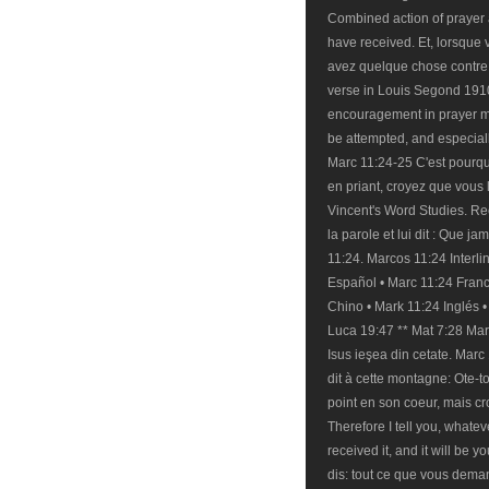
Combined action of prayer a
have received. Et, lorsque v
avez quelque chose contre 
verse in Louis Segond 1910
encouragement in prayer mo
be attempted, and especial
Marc 11:24-25 C'est pourqu
en priant, croyez que vous l
Vincent's Word Studies. Recei
la parole et lui dit : Que j
11:24. Marcos 11:24 Interli
Español • Marc 11:24 Fran
Chino • Mark 11:24 Inglés •
Luca 19:47 ** Mat 7:28 Marc
Isus ieşea din cetate. Marc 
dit à cette montagne: Ote-toi
point en son coeur, mais croi
Therefore I tell you, whatev
received it, and it will be 
dis: tout ce que vous deman