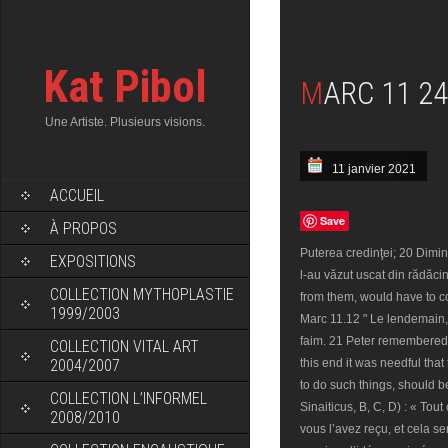
Kat Pibol
MARC 11 24
Une Artiste. Plusieurs visions.
11 janvier 2021
ACCUEIL
Save
À PROPOS
Puterea credinţei; 20 Dimin
EXPOSITIONS
l-au văzut uscat din rădăc
COLLECTION MYTHOPLASTIE
from them, would have to c
1999/2003
Marc 11.12 " Le lendemain,
faim. 21 Peter remembered 
COLLECTION VITAL ART
2004/2007
this end it was needful that
to do such things, should be
COLLECTION L’INFORMEL
Sinaiticus, B, C, D) : « To
2008/2010
vous l’avez reçu, et cela s