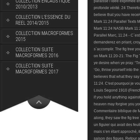
COLLECTION ENCAUSTIQUE
paraisse l’idée exprimée e
2010/2013
profonde vérité. 24 Therefor
believe that you have receiv
COLLECTION L’ESSENCE DU
Mark 11:24 Parallel Texts
REEL 2014/2015
Mark 11:24 NASB Mark 11:2
COLLECTION MACROFORMES
Parallel Marc, 11:24 - C`es
2015
demanderez en priant, croy
COLLECTION SUITE
s`accomplir. The fig tree y
MACROFORMES 2016
on Mark 11:20-21: The Fig 
ye desire when ye pray. “Tru
COLLECTION SUITE
‘Go, throw yourself into the
MACROFORMES 2017
believes that what they say 
11:24. C'est pourquoi je vo
Louis Segond 1910 (French
if you hold anything agains
heaven may forgive you you
Commentaire biblique de Ma
along, they saw the fig tree
un figuier qui avait des feuil
mais s’en étant approché, il
saison des figues. Retour a