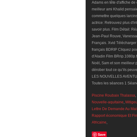
Adams en tête d'affiche de 
meilleur ami Khalid pensai
commettre quelques larcins 
actrice: Retrouvez plus d'
savoir plus. Film Détail: 
Jean-Paul Rouve, Vanessa
Français. Xvid Télécharger
français BDRIP Cliquez po
d'Aladin Film BRrip.1080p.fr
Noël, Sam et son meilleur 
dérober tout ce qu’ils pe
LES NOUVELLES AVENTU
Toutes les séances 1 Séan
Piscine Roubaix Thalassa
,
Nouvelle-aquitaine
,
Mitige
Lettre De Demande Au Mai
Rapport économique Et Fin
Africaine
,
Save