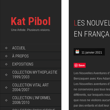
Kat Pibol
LES NOUVELLES AVENTURES D'ALADIN FILM COMPLET
Une Artiste. Plusieurs visions.
EN FRANÇA
ACCUEIL
11 janvier 2021
À PROPOS
EXPOSITIONS
Save
COLLECTION MYTHOPLASTIE
Les Nouvelles Aventures d’A
1999/2003
Benzaquen avec Kev Adams e
Les Nouvelles aventures d
COLLECTION VITAL ART
2004/2007
ne conservons pas tous les 
différents, sur lesquels no
COLLECTION L’INFORMEL
que nous ne violions aucun
2008/2010
par des enfants et doit leur r