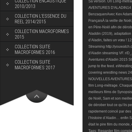
COLLECTION ENCAUSTIQUE
Sa version. Un Long-mét
2010/2013
AVENTURES D'ALADIN14 oc
BenzaquenAvec Kev Adams,
COLLECTION L’ESSENCE DU
FrançaisÀ la veille de Noël
REEL 2014/2015
en Père-Noël afin de dérobe
COLLECTION MACROFORMES
Aladdin (2019), adaptation e
2015
d’Aladin, faites un vœu ! 1
COLLECTION SUITE
Streaming http://youwatch
MACROFORMES 2016
d'Aladin streaming VF. r/
Aventures d'Aladin 2015 S
COLLECTION SUITE
jump to the feed. eWrestl
MACROFORMES 2017
covering wrestling news 
NOUVELLES AVENTURES D
film Long-métrage. Chaque
meilleurs films de Synopsis
de Noël, Sam et son meille
de dérober tout ce qu’ils p
rapidement coincé par des e
l’histoire d’Aladin… enfin 
était le pire film du monde,
Tags: Regarder film comple