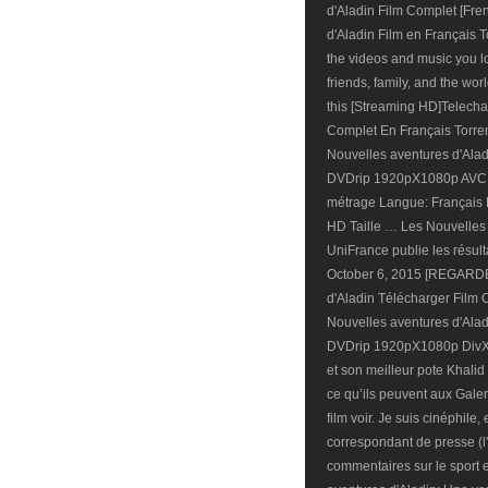
d'Aladin Film Complet [Fre
d'Aladin Film en Français
the videos and music you lov
friends, family, and the wo
this [Streaming HD]Telecha
Complet En Français Torre
Nouvelles aventures d'Ala
DVDrip 1920pX1080p AVC D
métrage Langue: Français
HD Taille … Les Nouvelles A
UniFrance publie les résulta
October 6, 2015 [REGARDE
d'Aladin Télécharger Film 
Nouvelles aventures d'Ala
DVDrip 1920pX1080p DivX/
et son meilleur pote Khalid
ce qu’ils peuvent aux Galer
film voir. Je suis cinéphile
correspondant de presse (l
commentaires sur le sport e