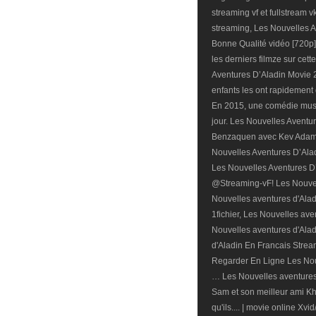
streaming vf et fullstream 
streaming, Les Nouvelles Av
Bonne Qualité vidéo [720p],
les derniers filmze sur cet
Aventures D’Aladin Movie 2
enfants les ont rapidemen
En 2015, une comédie music
jour. Les Nouvelles Aventure
Benzaquen avec Kev Adams
Nouvelles Aventures D’Alad
Les Nouvelles Aventures 
@Streaming-vF! Les Nouvel
Nouvelles aventures d'Ala
1fichier, Les Nouvelles ave
Nouvelles aventures d'Ala
d'Aladin En Francais Strea
Regarder En Ligne Les Nou
… Les Nouvelles aventures d
Sam et son meilleur ami Kh
qu'ils.... | movie online X