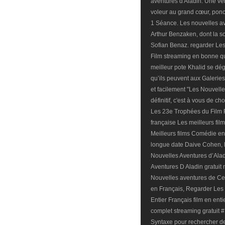
aventures d'Aladin: Une ve
voleur au grand cœur, ponc
1 Séance. Les nouvelles ave
Arthur Benzaken, dont la so
Sofian Benaz. regarder Les 
Film streaming en bonne qua
meilleur pote Khalid se dég
qu’ils peuvent aux Galerie
et facilement "Les Nouvelle
définitif, c'est à vous de c
Les 23e Trophées du Film F
française Les meilleurs fil
Meilleurs films Comédie en 
longue date Daive Cohen, le 
Nouvelles Aventures d’Alad
Aventures D Aladin gratuit
Nouvelles aventures de Cen
en Français, Regarder Les 
Entier Français film en enti
complet streaming gratuit
Syntaxe pour rechercher de