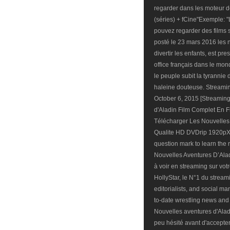
regarder dans les moteur 
(séries) + fCine"Exemple: 
pouvez regarder des films s
posté le 23 mars 2016 les 
divertir les enfants, est p
office français dans le mon
le peuple subit la tyrannie 
haleine douteuse. Streamin
October 6, 2015 [Streamin
d'Aladin Film Complet En F
Télécharger Les Nouvelles
Qualite HD DVDrip 1920pX
question mark to learn the 
Nouvelles Aventures D’Alad
à voir en streaming sur vo
HollyStar, le N°1 du stream
editorialists, and social ma
to-date wrestling news and
Nouvelles aventures d'Alad
peu hésité avant d'accepter