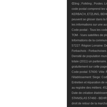
Œting ; Folkling ; Postes.
code postal comprend les v
KERBACH, ETZLING, BEH
peuvent se glisser dans la l
les informations sur une a
Code postal - Tous les cod
TOM - Vues satellites de p
Informations de la commu
57227: Région Lorraine: D
Forbachois - Forbachoises 
Densité de population muni
totale (2011) un partenair
gratuitement sur cette pag
Code postal: 57600: Ville
l'établissement: Siege: Co
Entretien et réparation de v
au registre des métiers: 4
Date de création établisse
STANISLAS 57460 - BEHREN
droit de retour de la march