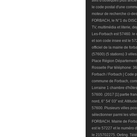
avis d'obsèques plus ancie
le code postal d'une comm
moteur de recherche ci-d
FORBACH, le N°1 du DISC
TV, multimédia et literie, 
Les-Forbach est 57460. le c
et son code insee est le 57
officiel de la mairie de for
(57600) (5 stations) 3 vill
Place Région Département 
Rosselle Par téléphone: 36
Forbach / Forbach | Code po
commune de Forbach, comm
Lorraine 1 chambre d'hôtes
57600. (2017 [1] partie fr
nord, 6° 54′ 03″ est: Altitu
57600. Plusieurs villes po
sélectionner parmi les ville
FORBACH. Mairie de Forba
est le 57227 et le numéro d
le 215702275. Oeting. Télé