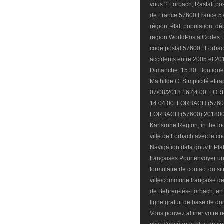
vous ? Forbach, Rastatt po
de France 57600 France 576
région, état, population, dé
region WorldPostalCodes Les
code postal 57600 : Forbach
accidents entre 2005 et 20
Dimanche. 15:30. Boutique 
Mathilde C. Simplicité et 
07/08/2018 16:44:00: FO
14:04:00: FORBACH (57600
FORBACH (57600) 201800029
Karlsruhe Region, in the loc
ville de Forbach avec le c
Navigation data.gouv.fr Pl
françaises Pour envoyer un 
formulaire de contact du sit
ville/commune française de 
de Behren-lès-Forbach, en 
ligne gratuit de base de d
Vous pouvez affiner votre 