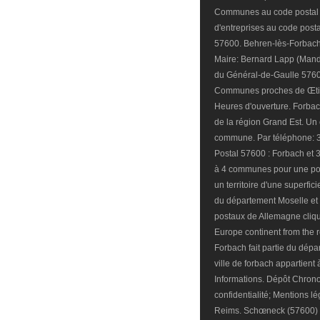
Communes au code postal 5
d'entreprises au code posta
57600. Behren-lès-Forbach 
Maire: Bernard Lapp (Manda
du Général-de-Gaulle 57600
Communes proches de Œting
Heures d'ouverture. Forbac
de la région Grand Est. Un 
commune. Par téléphone: 3
Postal 57600 : Forbach et
à 4 communes pour une popu
un territoire d'une superfi
du département Moselle et 
postaux de Allemagne clique
Europe continent from the
Forbach fait partie du dépa
ville de forbach appartient
Informations. Dépôt Chrono
confidentialité; Mentions 
Reims. Schœneck (57600) M