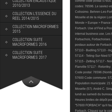
COLLECTION ENCAUSTIQUE
comme code postal 57600. C
2010/2013
codes: 76596. Le saviez-
Colissimo. Behren-Les-For
COLLECTION L’ESSENCE DU
Moselle et de la région Lor
REEL 2014/2015
Monde > Europe > France > 
COLLECTION MACROFORMES
Forbach. Use of Find a Post
2015
internal business use. Les 
COLLECTION SUITE
Forbachois, Forbachoises.
MACROFORMES 2016
postaux autour de Forbach
57110 - Budling 57110 - I
COLLECTION SUITE
57114 - Teting-Sur-Nied 57
MACROFORMES 2017
57115 - Zetting 57117 - No
Flanville 57117 - Retonfey
Code postal: 76596 (Nombre
57600 Code commune: 5722
Population municipale: 21 
Moselle (57). André C. Simp
lundi au samedi du bureau/e
Heures limites de dépôt pou
"57600 FORBACH" qu'il faut
Forbach. Cliquez sur le cod