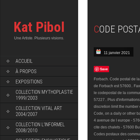
Kat Pibol
CODE POS
Une Artiste. Plusieurs visions.
11 janvier 2021
ACCUEIL
Save
À PROPOS
Forbach. Code postal de la 
EXPOSITIONS
de Forbach est 57600.. Fax:
COLLECTION MYTHOPLASTIE
le codepostal de la comm
1999/2003
57227.. Plus d'informations
discretion limit the number
COLLECTION VITAL ART
2004/2007
Code, on a daily or other 
4 avenue de l europe - 576
COLLECTION L’INFORMEL
cite des chalets - 57600 B
2008/2010
Codes postaux des commun