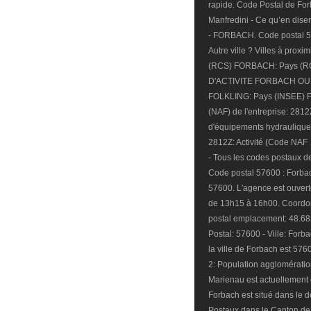
rapide. Code Postal de Fo
Manfredini - Ce qu’en dis
- FORBACH. Code postal 576
Autre ville ? Villes à prox
(RCS) FORBACH: Pays (RC
D'ACTIVITE FORBACH OUEST
FOLKLING: Pays (INSEE) Fr
(NAF) de l'entreprise: 2812
d'équipements hydraulique
2812Z: Activité (Code N
- Tous les codes postaux 
Code postal 57600 : Forbach
57600. L'agence est ouvert
de 13h15 à 16h00. Coord
postal emplacement: 48.68
Postal: 57600 - Ville: Forba
la ville de Forbach est 576
2: Population agglomérati
Marienau est actuellement 
Forbach est situé dans le 
Postaux dans le Canton de 