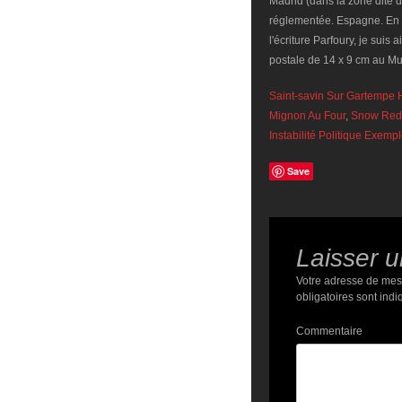
Saint-savin Sur Gartempe 
Mignon Au Four
,
Snow Red 
Instabilité Politique Exemp
Save
Laisser 
Votre adresse de mes
obligatoires sont ind
Commentaire