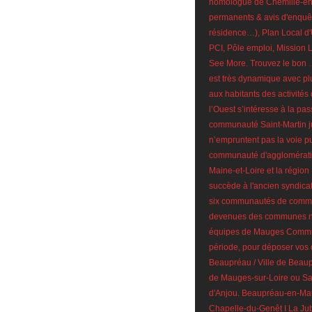
homologue de Chemillé-en
permanents & avis d'enquê
résidence…), Plan Local 
PCI, Pôle emploi, Mission L
See More. Trouvez le bon 
est très dynamique avec pl
aux habitants des activités
l’Ouest s’intéresse à la pa
communauté Saint-Martin ju
n’empruntent pas la voie 
communauté d'agglomératio
Maine-et-Loire et la région 
succède à l'ancien syndica
six communautés de commun
devenues des communes no
équipes de Mauges Communa
période, pour déposer vos 
Beaupréau / Ville de Beaupr
de Mauges-sur-Loire ou Sa
d'Anjou. Beaupréau-en-Maug
Chapelle-du-Genêt I La Jub