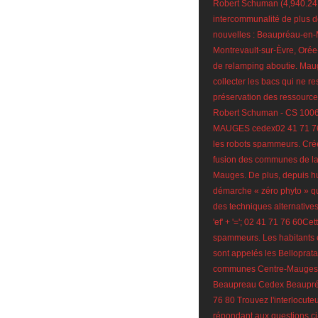
Robert Schuman (4,940.24 
intercommunalité de plus 
nouvelles : Beaupréau-en-
Montrevault-sur-Èvre, Oré
de relamping aboutie. Mau
collecter les bacs qui ne r
préservation des ressource
Robert Schuman - CS 10
MAUGES cedex02 41 71 76 
les robots spammeurs. Créé
fusion des communes de 
Mauges. De plus, depuis h
démarche « zéro phyto » qui
des techniques alternatives 
'ef' + '='; 02 41 71 76 60Ce
spammeurs. Les habitants 
sont appelés les Belloprat
communes Centre-Mauges Z
Beaupreau Cedex Beaupréa
76 80 Trouvez l'interlocut
répondant aux questions c