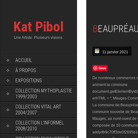
Kat Pibol
BEAUPRÉ
Une Artiste. Plusieurs visions.
11 janvier 2021
ACCUEIL
Save
À PROPOS
De nombreux commerces de
EXPOSITIONS
animent la commune.
COLLECTION MYTHOPLASTIE
document.getElementById(
1999/2003
erHTML = ''; Mauges Commu
La commune de Beaupréau-
COLLECTION VITAL ART
2004/2007
commune nouvelle de Beau
Mauges, au nord-ouest de C
COLLECTION L’INFORMEL
composée de 10 communes dél
2008/2010
addydb9c70ff3de0f2695b1db