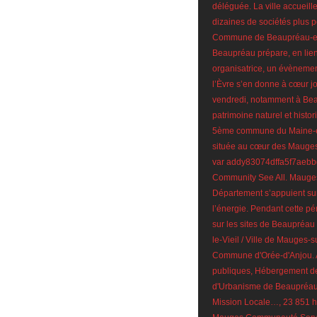
déléguée. La ville accueill
dizaines de sociétés plus pe
Commune de Beaupréau-en
Beaupréau prépare, en li
organisatrice, un évènemen
l’Èvre s’en donne à cœur jo
vendredi, notamment à Beaup
patrimoine naturel et hist
5ème commune du Maine-et-
située au cœur des Mauges, 
var addy83074dffa5f7aebbd
Community See All. Mauge
Département s’appuient sur 
l’énergie. Pendant cette p
sur les sites de Beaupréau
le-Vieil / Ville de Mauges-
Commune d'Orée-d'Anjou. A
publiques, Hébergement de
d'Urbanisme de Beaupréau-
Mission Locale…, 23 851 ha