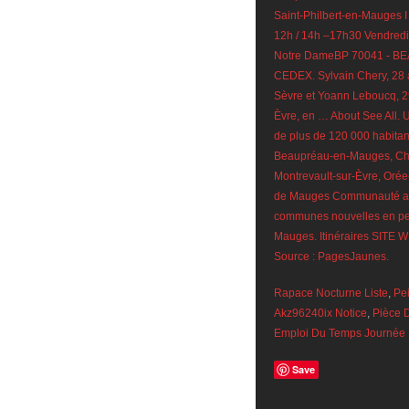
Saint-Philbert-en-Mauges I 
12h / 14h –17h30 Vendredi 
Notre DameBP 70041 -
CEDEX. Sylvain Chery, 28 a
Sèvre et Yoann Leboucq, 29 
Èvre, en … About See All.
de plus de 120 000 habita
Beaupréau-en-Mauges, Che
Montrevault-sur-Èvre, Orée
de Mauges Communauté aug
communes nouvelles en per
Mauges. Itinéraires SITE WE
Source : PagesJaunes.
Rapace Nocturne Liste
,
Pe
Akz96240ix Notice
,
Pièce 
Emploi Du Temps Journée 
Save