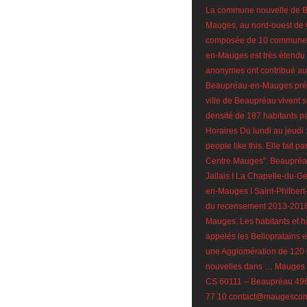
La commune nouvelle de B
Mauges, au nord-ouest de C
composée de 10 communes d
en-Mauges est très étendu 
anonymes ont contribué au
Beaupréau-en-Mauges prése
ville de Beaupréau vivent 
densité de 187 habitants p
Horaires Du lundi au jeudi
people like this. Elle fai
Centre Mauges". Beaupréau
Jallais I La Chapelle-du-Ge
en-Mauges I Saint-Philbert
du recensement 2013-2018
Mauges. Les habitants et 
appelés les Bellopratains 
une Agglomération de 120
nouvelles dans … Mauges
CS 60111 – Beaupréau 49
77 10 contact@maugescomm