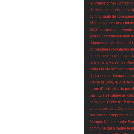
le professionnel Contact V
d'ailleurs entrepris la révi
communauté de communes du
SRU oblige ces deux interco
SCoT, et sinon à … Vendred
(49600) est l’ancien nom d
département de Maine-et-Loi
24 membres volontaires du 
communes nouvelles des Mau
janvier à la Maison de Pa
addy83074dffa5f7aebbd4bd
'fr'; La ville de Beaupréa
Maine et Loire, la ville s
terme d'habitants. Ne pas 
bac . Elle est située au cœ
et Nantes. Créée le 15 déce
communes de la Communau
déchets plus importante qu
Mauges Communauté. Fran
commune qui a gagné le plu