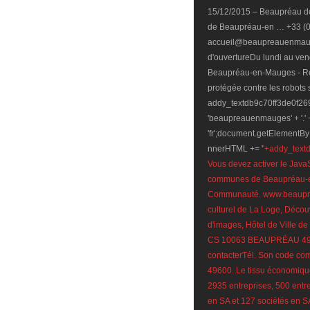
15/12/2015 – Beaupréau de
de Beaupréau-en … +33 (0)
accueil@beaupreauenmauge
d'ouvertureDu lundi au ve
Beaupréau-en-Mauges - Réal
protégée contre les robots
addy_textdb9c70ff3de0f269
'beaupreauenmauges' + '.' 
'fr';document.getElementB
nnerHTML += '
'+addy_text
Vous devez activer le JavaSc
communes de Beaupréau-e
Communauté. www.beaupre
culturel de La Loge, Déco
d'images, Hôtel de Ville
CS 10063 BEAUPRÉAU 4
contacterTél. Son code com
49600. Le tissu économiqu
2935 entreprises, 500 entre
en SA et 127 sociétés en