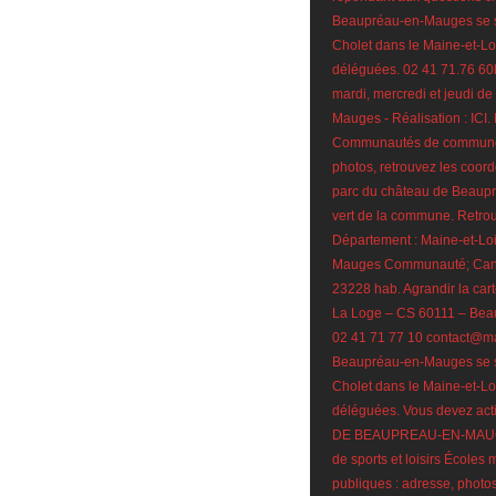
Beaupréau-en-Mauges se s
Cholet dans le Maine-et-L
déléguées. 02 41 71.76 6
mardi, mercredi et jeudi d
Mauges - Réalisation : I
Communautés de communes,
photos, retrouvez les coord
parc du château de Beaupré
vert de la commune. Retrou
Département : Maine-et-Loir
Mauges Communauté; Canton
23228 hab. Agrandir la c
La Loge – CS 60111 – Be
02 41 71 77 10 contact@
Beaupréau-en-Mauges se s
Cholet dans le Maine-et-L
déléguées. Vous devez acti
DE BEAUPREAU-EN-MAUGES
de sports et loisirs Écoles
publiques : adresse, photos