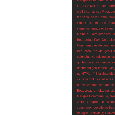
Mauges Communauté Servi
Loge CS 60111 – Beaupré
mail à contactsea@maugesco
fait partie de la Communa
likes. La commune de Beaup
siège de l’enquête. Beau
Maine-et-Loire avec ses 2
Beaupréau, Pays De La Lo
Communautés de communes
Beaupréau-en-Mauges. Diffé
soient individuels ou col
qui bouge au rythme de la n
document.getElementById(
nerHTML = ''; Il est interd
ils ne seront pas collectés
nouvelle composée de di
Beaupréau-en-Mauges fait 
Mauges Communauté, créée 
2015, Beaupréau constitu
commune nouvelle de Beau
délégué . Activité(s) Com