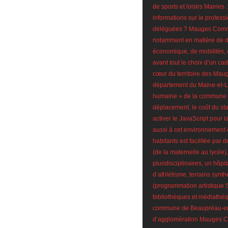
de sports et loisirs Mairies
informations sur le profes
déléguées ? Mauges Commu
notamment en matière de 
économique, de mobilités, 
avant tout le choix d’un c
cœur du territoire des Mau
département du Maine-et-Loir
humaine » de la commune l
déplacement, le coût du st
activer le JavaScript pour la
aussi à cet environnement o
habitants est facilitée par
(de la maternelle au lycée)
pluridisciplinaires, un hôpit
d’athlétisme, terrains synth
(programmation artistique 
bibliothèques et médiathè
commune de Beaupréau-en-
d’agglomération Mauges Co