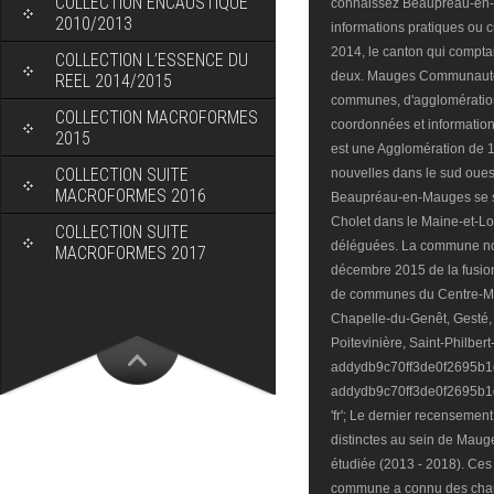
COLLECTION ENCAUSTIQUE
connaissez Beaupréau-en-M
2010/2013
informations pratiques ou 
2014, le canton qui compta
COLLECTION L’ESSENCE DU
deux. Mauges Communaut
REEL 2014/2015
communes, d'agglomérations
COLLECTION MACROFORMES
coordonnées et informatio
2015
est une Agglomération de
COLLECTION SUITE
nouvelles dans le sud oue
MACROFORMES 2016
Beaupréau-en-Mauges se s
Cholet dans le Maine-et-L
COLLECTION SUITE
déléguées. La commune no
MACROFORMES 2017
décembre 2015 de la fusi
de communes du Centre-Mau
Chapelle-du-Genêt, Gesté, 
Poitevinière, Saint-Philber
addydb9c70ff3de0f2695b1
addydb9c70ff3de0f2695b1d
'fr'; Le dernier recensemen
distinctes au sein de Mau
étudiée (2013 - 2018). Ces 
commune a connu des chan