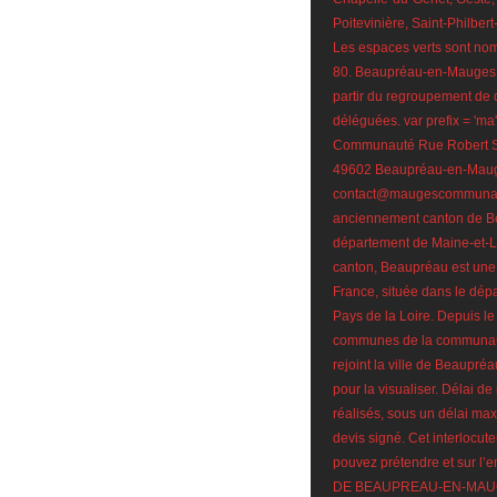
Poitevinière, Saint-Philber
Les espaces verts sont nom
80. Beaupréau-en-Mauges 
partir du regroupement d
déléguées. var prefix = 'ma' + 
Communauté Rue Robert S
49602 Beaupréau-en-Mauge
contact@maugescommunaut
anciennement canton de Bea
département de Maine-et-Loi
canton, Beaupréau est un
France, située dans le dépa
Pays de la Loire. Depuis 
communes de la communau
rejoint la ville de Beaupré
pour la visualiser. Délai de
réalisés, sous un délai max
devis signé. Cet interlocut
pouvez prétendre et sur 
DE BEAUPREAU-EN-MAUGES