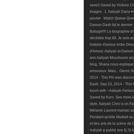
save!) Saved by Victoria Ch
Images . 1. Aaliyah Dana H
janvier . Watch Queue Queu
Damon Dash fut le dernier à
Babygirl!!! La biographie d'
décédée trop tôt. Je suis a
histoire d'amour entre Dieu 
d'Amour. Aaliyah et Damon 
ann Aaliyah Moushoom and 
blog, Shana nous explique
amoureux. Mais... Genre: Acti
2014 - This Pin was discov
Dash. Sep 23, 2014 - This 
touch with ~Aaliyah Ferland
Saved by Kuro. See more id
style. Aaliyah Chro is on Fa
Mélanie Laurent maman amo
Pendant qu'elle étudiait a
et des arts de la scène de 
Aaliyah a publié son â¦ Si t