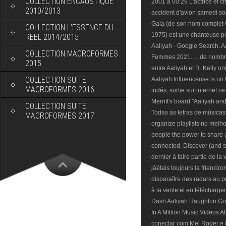
COLLECTION ENCAUSTIQUE
2001 à 00:29 L'actrice et c
2010/2013
accident d'avion samedi s
Gala (de son nom complet G
COLLECTION L’ESSENCE DU
1975) est une chanteuse pop
REEL 2014/2015
Aaliyah - Google Search. A
COLLECTION MACROFORMES
Femmes 2021. ... de nombr
2015
entre Aaliyah et R. Kelly o
COLLECTION SUITE
Aaliyah Influenceuse is on
MACROFORMES 2016
indés, sortie sur internet 
Merritt's board "Aaliyah 
COLLECTION SUITE
Todas as letras de músicas
MACROFORMES 2017
organize playlists no melho
people the power to share
connected. Discover (and s
dernier à faire partie de la 
jâétais toujours la friendz
disparaître des radars au p
à la vente et en télécharge
Dash Aaliyah Haughton Go
In A Million Music Videos A
conectar com Mel Roger e 