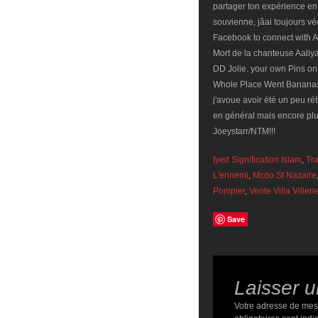
partager ton expérience en
souvienne, jâai toujours v
Facebook to connect with A
Mort de la chanteuse Aaliy
DD Jolie. your own Pins on
Whole Place Went Bananas. 
j'avoue avoir été un peu ré
en général mais encore plus
Joeystarr/NTM!!!
Iyed Signification Islam
,
Tr
L'ennemi
,
Mcdo St Nazaire
Pompier
,
Vente Villa Ville
Save
Laisser 
Votre adresse de mes