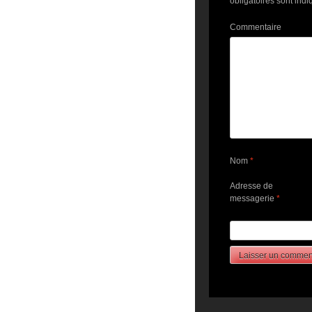
obligatoires sont ind
Commentaire
Nom
*
Adresse de
messagerie
*