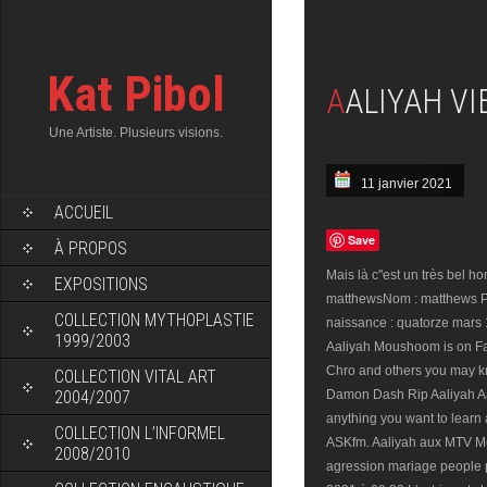
Kat Pibol
AALIYAH V
Une Artiste. Plusieurs visions.
11 janvier 2021
ACCUEIL
Save
À PROPOS
Mais là c''est un très bel 
EXPOSITIONS
matthewsNom : matthews Pr
COLLECTION MYTHOPLASTIE
naissance : quatorze mars 
1999/2003
Aaliyah Moushoom is on Fa
Chro and others you may k
COLLECTION VITAL ART
2004/2007
Damon Dash Rip Aaliyah Aal
anything you want to learn
COLLECTION L’INFORMEL
ASKfm. Aaliyah aux MTV Mo
2008/2010
agression mariage people 