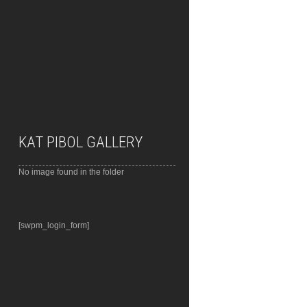
KAT PIBOL GALLERY
No image found in the folder
[swpm_login_form]