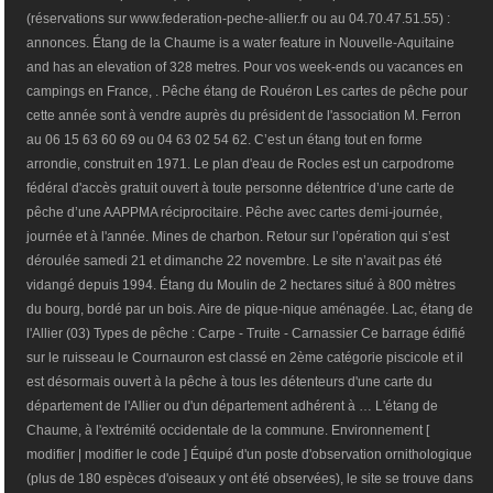
(réservations sur www.federation-peche-allier.fr ou au 04.70.47.51.55) :
annonces. Étang de la Chaume is a water feature in Nouvelle-Aquitaine
and has an elevation of 328 metres. Pour vos week-ends ou vacances en
campings en France, . Pêche étang de Rouéron Les cartes de pêche pour
cette année sont à vendre auprès du président de l'association M. Ferron
au 06 15 63 60 69 ou 04 63 02 54 62. C’est un étang tout en forme
arrondie, construit en 1971. Le plan d'eau de Rocles est un carpodrome
fédéral d'accès gratuit ouvert à toute personne détentrice d’une carte de
pêche d’une AAPPMA réciprocitaire. Pêche avec cartes demi-journée,
journée et à l'année. Mines de charbon. Retour sur l’opération qui s’est
déroulée samedi 21 et dimanche 22 novembre. Le site n’avait pas été
vidangé depuis 1994. Étang du Moulin de 2 hectares situé à 800 mètres
du bourg, bordé par un bois. Aire de pique-nique aménagée. Lac, étang de
l'Allier (03) Types de pêche : Carpe - Truite - Carnassier Ce barrage édifié
sur le ruisseau le Cournauron est classé en 2ème catégorie piscicole et il
est désormais ouvert à la pêche à tous les détenteurs d'une carte du
département de l'Allier ou d'un département adhérent à … L'étang de
Chaume, à l'extrémité occidentale de la commune. Environnement [
modifier | modifier le code ] Équipé d'un poste d'observation ornithologique
(plus de 180 espèces d'oiseaux y ont été observées), le site se trouve dans