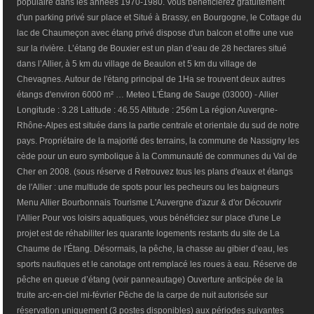
populaire dans les années 1970-1980. Vous bénéficierez gratuitement
d'un parking privé sur place et Situé à Brassy, en Bourgogne, le Cottage du
lac de Chaumeçon avec étang privé dispose d'un balcon et offre une vue
sur la rivière. L’étang de Bouxier est un plan d’eau de 28 hectares situé
dans l’Allier, à 5 km du village de Beaulon et 5 km du village de
Chevagnes. Autour de l'étang principal de 1Ha se trouvent deux autres
étangs d'environ 6000 m² … Meteo L'Étang de Sauge (03000) - Allier
Longitude : 3.28 Latitude : 46.55 Altitude : 256m La région Auvergne-
Rhône-Alpes est située dans la partie centrale et orientale du sud de notre
pays. Propriétaire de la majorité des terrains, la commune de Nassigny les
cède pour un euro symbolique à la Communauté de communes du Val de
Cher en 2008. (sous réserve d Retrouvez tous les plans d'eaux et étangs
de l'Allier : une multiude de spots pour les pecheurs ou les baigneurs
Menu Allier Bourbonnais Tourisme L'Auvergne d'azur & d'or Découvrir
l'Allier Pour vos loisirs aquatiques, vous bénéficiez sur place d'une Le
projet est de réhabiliter les quarante logements restants du site de La
Chaume de l'Étang. Désormais, la pêche, la chasse au gibier d’eau, les
sports nautiques et le canotage ont remplacé les roues à eau. Réserve de
pêche en queue d’étang (voir panneautage) Ouverture anticipée de la
truite arc-en-ciel mi-février Pêche de la carpe de nuit autorisée sur
réservation uniquement (3 postes disponibles) aux périodes suivantes