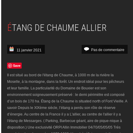
ÉTANG DE CHAUME ALLIER
Pas de commentaire
11 janvier 2021
Save
Il est situé au bord de l'étang de Chaume, à 1000 m de la rivière la
Moselle, à la montagne, dans la forêt. Un endroit idéal pour les pêcheurs
et leur famille. La particularité du Domaine de Bouxier est son
environnement soigneusement préservé : le demi périmètre est composé
d’un bois de 170 ha. Étang de la Chaume is situated north of Font Vieille. A
savoir Depuis le XIXème siècle, l’étang a perdu son rôle de réserve
d’énergie. Au centre de la France il y a L'allier, au centre de l'allier il y a
l'étang de Messarges. ( Parking, Barbecue géant, aire de pique-nique à
disposition.) Une exclusivité ORPI Allin Immobilier 04/70/05/05/05 Très