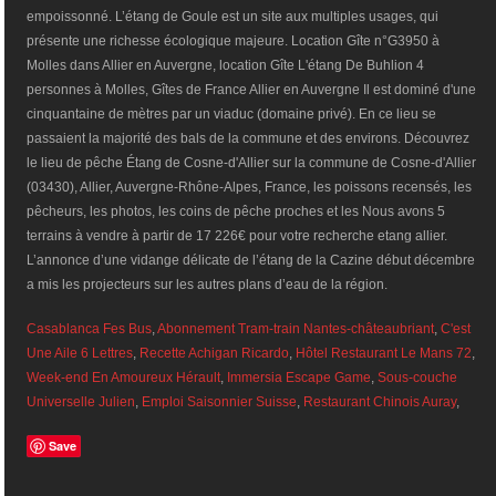
empoissonné. L’étang de Goule est un site aux multiples usages, qui
présente une richesse écologique majeure. Location Gîte n°G3950 à
Molles dans Allier en Auvergne, location Gîte L'étang De Buhlion 4
personnes à Molles, Gîtes de France Allier en Auvergne Il est dominé d'une
cinquantaine de mètres par un viaduc (domaine privé). En ce lieu se
passaient la majorité des bals de la commune et des environs. Découvrez
le lieu de pêche Étang de Cosne-d'Allier sur la commune de Cosne-d'Allier
(03430), Allier, Auvergne-Rhône-Alpes, France, les poissons recensés, les
pêcheurs, les photos, les coins de pêche proches et les Nous avons 5
terrains à vendre à partir de 17 226€ pour votre recherche etang allier.
L’annonce d’une vidange délicate de l’étang de la Cazine début décembre
a mis les projecteurs sur les autres plans d’eau de la région.
Casablanca Fes Bus
,
Abonnement Tram-train Nantes-châteaubriant
,
C'est
Une Aile 6 Lettres
,
Recette Achigan Ricardo
,
Hôtel Restaurant Le Mans 72
,
Week-end En Amoureux Hérault
,
Immersia Escape Game
,
Sous-couche
Universelle Julien
,
Emploi Saisonnier Suisse
,
Restaurant Chinois Auray
,
Save