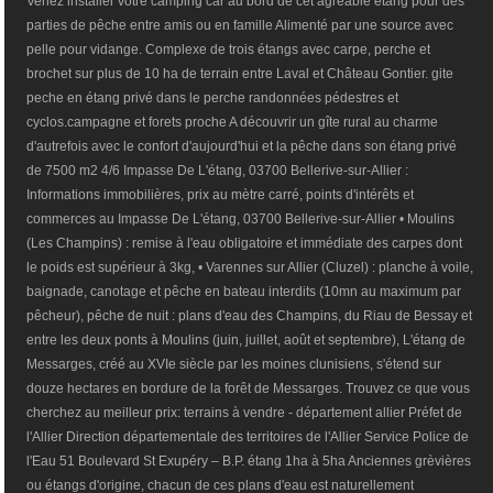
Venez installer votre camping car au bord de cet agréable étang pour des
parties de pêche entre amis ou en famille Alimenté par une source avec
pelle pour vidange. Complexe de trois étangs avec carpe, perche et
brochet sur plus de 10 ha de terrain entre Laval et Château Gontier. gite
peche en étang privé dans le perche randonnées pédestres et
cyclos.campagne et forets proche A découvrir un gîte rural au charme
d'autrefois avec le confort d'aujourd'hui et la pêche dans son étang privé
de 7500 m2 4/6 Impasse De L'étang, 03700 Bellerive-sur-Allier :
Informations immobilières, prix au mètre carré, points d'intérêts et
commerces au Impasse De L'étang, 03700 Bellerive-sur-Allier • Moulins
(Les Champins) : remise à l'eau obligatoire et immédiate des carpes dont
le poids est supérieur à 3kg, • Varennes sur Allier (Cluzel) : planche à voile,
baignade, canotage et pêche en bateau interdits (10mn au maximum par
pêcheur), pêche de nuit : plans d'eau des Champins, du Riau de Bessay et
entre les deux ponts à Moulins (juin, juillet, août et septembre), L'étang de
Messarges, créé au XVIe siècle par les moines clunisiens, s'étend sur
douze hectares en bordure de la forêt de Messarges. Trouvez ce que vous
cherchez au meilleur prix: terrains à vendre - département allier Préfet de
l'Allier Direction départementale des territoires de l'Allier Service Police de
l'Eau 51 Boulevard St Exupéry – B.P. étang 1ha à 5ha Anciennes grèvières
ou étangs d'origine, chacun de ces plans d'eau est naturellement