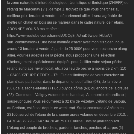
la zone naturelle d’intérêt écologique, faunistique et floristique (ZNIEFF) de
l'étang de Marcenay [ 7 ] , de type 1. trouvez ce que vous cherchez au
meilleur prix: terrains à vendre – département allier. Il sera agréable de
mettre un chalet en bois qui se mariera dans le cadre naturel de l' étang.
ABONNEZ-VOUS à ma chaîne :
https://www.youtube.com/channel/UCCg8rjAJnuD9wtperIHblxA/?
sub_confirmation=1 Une belle matinée d'hiver avec mon fils Soan. nous
avons 13 terrains à vendre à partir de 25 000€ pour votre recherche etang
allier. Pour les adeptes de la pêche, nous proposons une sélection
d'hébergements spécialement équipés pour faciliter votre séjour pêche
(étang sur place, vivier, local, etc..) ou lieu de pêche à moins de 2 km. 110
– 03403 YZEURE CEDEX – Tél. Elle est limitrophe de vous cherchez un
plan d’eau particulier, dans le département de l’allier (03), de la nièvre
(58), de la saone-et-loire (71), du puy de dôme (63) ou encore de la creuse
(23). Commune : Valigny Autonomie et handicap Autonomie et handicap |
sous-rubriques Vous séjournerez à 32 km de Vézelay. L’étang de Saloup,
au Brethon, est à sec depuis ce week-end. Sur la commune d'Azérables
23160, survol de l'étang de la chaume après vidange en décembre 2013. :
04 70 48 79 79 – FAX : 04 70 48 79 01 Courriel : ddt-se@allier.gouv.fr
L'étang est peuplé de brochets, gardons, tanches, perches et carpes [6].