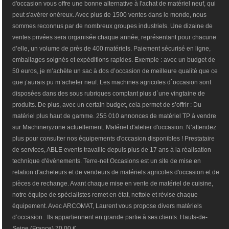
d'occasion vous offre une bonne alternative à l'achat de matériel neuf, qui
peut s'avérer onéreux. Avec plus de 1500 ventes dans le monde, nous
sommes reconnus par de nombreux groupes industriels. Une dizaine de
ventes privées sera organisée chaque année, représentant pour chacune
d’elle, un volume de près de 400 matériels. Paiement sécurisé en ligne,
emballages soignés et expéditions rapides. Exemple : avec un budget de
50 euros, je m’achète un sac à dos d’occasion de meilleure qualité que ce
que j’aurais pu m’acheter neuf. Les machines agricoles d`occasion sont
disposées dans des sous rubriques comptant plus d`une vingtaine de
produits. De plus, avec un certain budget, cela permet de s’offrir : Du
matériel plus haut de gamme. 255 010 annonces de matériel TP à vendre
sur Machineryzone actuellement. Matériel d'atelier d'occasion. N’attendez
plus pour consulter nos équipements d'occasion disponibles ! Prestataire
de services, ABLE events travaille depuis plus de 17 ans à la réalisation
technique d'évènements. Terre-net Occasions est un site de mise en
relation d'acheteurs et de vendeurs de matériels agricoles d'occasion et de
pièces de rechange. Avant chaque mise en vente de matériel de cuisine,
notre équipe de spécialistes remet en état, nettoie et révise chaque
équipement. Avec ARCOMAT, Laurent vous propose divers matériels
d’occasion.. Ils appartiennent en grande partie à ses clients. Hauts-de-
Seine (France) 70,00 €