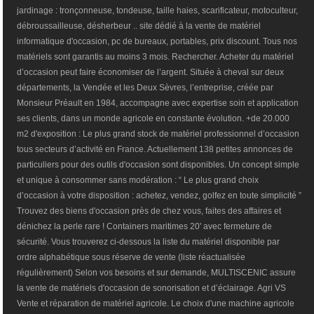
jardinage : tronçonneuse, tondeuse, taille haies, scarificateur, motoculteur,
débroussailleuse, désherbeur .. site dédié à la vente de matériel
informatique d'occasion, pc de bureaux, portables, prix discount. Tous nos
matériels sont garantis au moins 3 mois. Rechercher. Acheter du matériel
d’occasion peut faire économiser de l’argent. Située à cheval sur deux
départements, la Vendée et les Deux Sèvres, l’entreprise, créée par
Monsieur Préault en 1984, accompagne avec expertise soin et application
ses clients, dans un monde agricole en constante évolution. +de 20.000
m2 d'exposition : Le plus grand stock de matériel professionnel d’occasion
tous secteurs d’activité en France. Actuellement 138 petites annonces de
particuliers pour des outils d'occasion sont disponibles. Un concept simple
et unique à consommer sans modération : “ Le plus grand choix
d’occasion à votre disposition : achetez, vendez, golfez en toute simplicité ”
Trouvez des biens d'occasion près de chez vous, faites des affaires et
dénichez la perle rare ! Containers maritimes 20' avec fermeture de
sécurité. Vous trouverez ci-dessous la liste du matériel disponible par
ordre alphabétique sous réserve de vente (liste réactualisée
régulièrement) Selon vos besoins et sur demande, MULTISCENIC assure
la vente de matériels d'occasion de sonorisation et d’éclairage. Agri VS
Vente et réparation de matériel agricole. Le choix d'une machine agricole