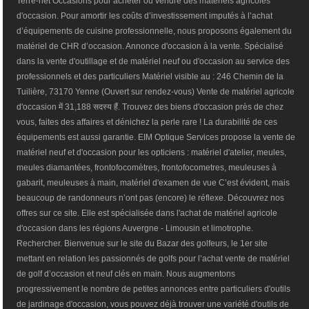
Terre-net Occasions pour acheter ou vendre des matériels agricoles
d'occasion. Pour amortir les coûts d’investissement imputés à l’achat
d’équipements de cuisine professionnelle, nous proposons également du
matériel de CHR d’occasion. Annonce d'occasion à la vente. Spécialisé
dans la vente d'outillage et de matériel neuf ou d'occasion au service des
professionnels et des particuliers Matériel visible au : 246 Chemin de la
Tuilière, 73170 Yenne (Ouvert sur rendez-vous) Vente de matériel agricole
d'occasion में 31,188 सदस्य हैं. Trouvez des biens d'occasion près de chez
vous, faites des affaires et dénichez la perle rare ! La durabilité de ces
équipements est aussi garantie. EIM Optique Services propose la vente de
matériel neuf et d'occasion pour les opticiens : matériel d'atelier, meules,
meules diamantées, frontofocomètres, frontofocometres, meuleuses à
gabarit, meuleuses à main, matériel d'examen de vue C’est évident, mais
beaucoup de randonneurs n’ont pas (encore) le réflexe. Découvrez nos
offres sur ce site. Elle est spécialisée dans l'achat de matériel agricole
d'occasion dans les régions Auvergne - Limousin et limotrophe.
Rechercher. Bienvenue sur le site du Bazar des golfeurs, le 1er site
mettant en relation les passionnés de golfs pour l’achat vente de matériel
de golf d’occasion et neuf clés en main. Nous augmentons
progressivement le nombre de petites annonces entre particuliers d'outils
de jardinage d'occasion, vous pouvez déjà trouver une variété d'outils de