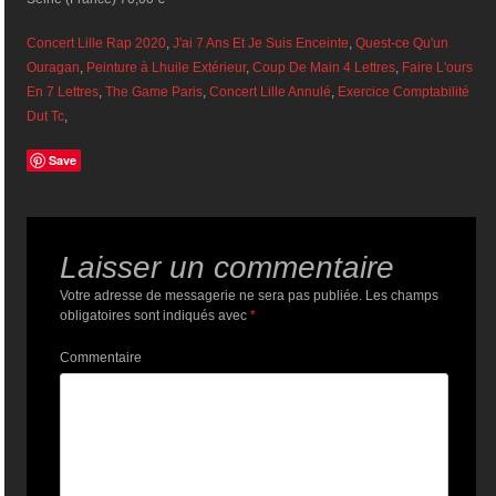
Concert Lille Rap 2020
,
J'ai 7 Ans Et Je Suis Enceinte
,
Quest-ce Qu'un
Ouragan
,
Peinture à Lhuile Extérieur
,
Coup De Main 4 Lettres
,
Faire L'ours
En 7 Lettres
,
The Game Paris
,
Concert Lille Annulé
,
Exercice Comptabilité
Dut Tc
,
Save
Laisser un commentaire
Votre adresse de messagerie ne sera pas publiée.
Les champs
obligatoires sont indiqués avec
*
Commentaire