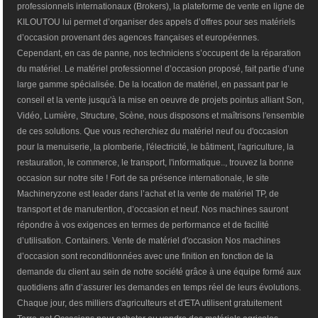
professionnels internationaux (Brokers), la plateforme de vente en ligne de
KILOUTOU lui permet d’organiser des appels d’offres pour ses matériels
d’occasion provenant des agences françaises et européennes.
Cependant, en cas de panne, nos techniciens s’occupent de la réparation
du matériel. Le matériel professionnel d’occasion proposé, fait partie d’une
large gamme spécialisée. De la location de matériel, en passant par le
conseil et la vente jusqu'à la mise en oeuvre de projets pointus alliant Son,
Vidéo, Lumière, Structure, Scène, nous disposons et maîtrisons l'ensemble
de ces solutions. Que vous recherchiez du matériel neuf ou d'occasion
pour la menuiserie, la plomberie, l'électricité, le bâtiment, l'agriculture, la
restauration, le commerce, le transport, l'informatique.., trouvez la bonne
occasion sur notre site ! Fort de sa présence internationale, le site
Machineryzone est leader dans l’achat et la vente de matériel TP, de
transport et de manutention, d’occasion et neuf. Nos machines sauront
répondre à vos exigences en termes de performance et de facilité
d’utilisation. Containers. Vente de matériel d'occasion Nos machines
d’occasion sont reconditionnées avec une finition en fonction de la
demande du client au sein de notre société grâce à une équipe formé aux
quotidiens afin d’assurer les demandes en temps réel de leurs évolutions.
Chaque jour, des milliers d'agriculteurs et d'ETA utilisent gratuitement