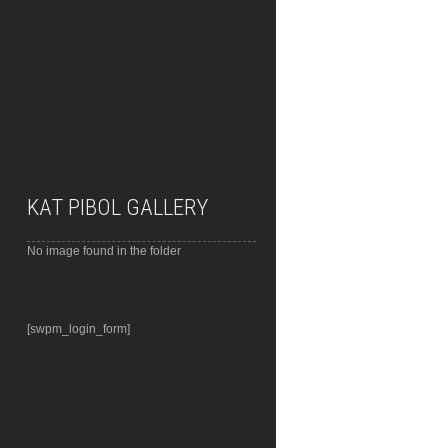
KAT PIBOL GALLERY
No image found in the folder
[swpm_login_form]