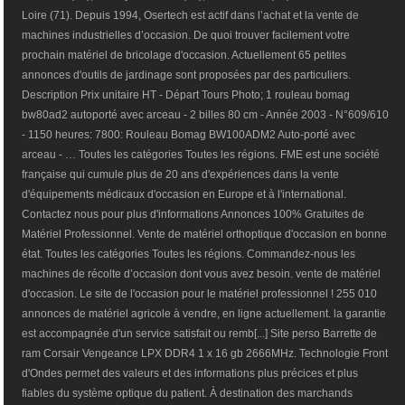
Loire (71). Depuis 1994, Osertech est actif dans l’achat et la vente de
machines industrielles d’occasion. De quoi trouver facilement votre
prochain matériel de bricolage d'occasion. Actuellement 65 petites
annonces d'outils de jardinage sont proposées par des particuliers.
Description Prix unitaire HT - Départ Tours Photo; 1 rouleau bomag
bw80ad2 autoporté avec arceau - 2 billes 80 cm - Année 2003 - N°609/610
- 1150 heures: 7800: Rouleau Bomag BW100ADM2 Auto-porté avec
arceau - … Toutes les catégories Toutes les régions. FME est une société
française qui cumule plus de 20 ans d'expériences dans la vente
d'équipements médicaux d'occasion en Europe et à l'international.
Contactez nous pour plus d'informations Annonces 100% Gratuites de
Matériel Professionnel. Vente de matériel orthoptique d'occasion en bonne
état. Toutes les catégories Toutes les régions. Commandez-nous les
machines de récolte d’occasion dont vous avez besoin. vente de matériel
d'occasion. Le site de l'occasion pour le matériel professionnel ! 255 010
annonces de matériel agricole à vendre, en ligne actuellement. la garantie
est accompagnée d'un service satisfait ou remb[...] Site perso Barrette de
ram Corsair Vengeance LPX DDR4 1 x 16 gb 2666MHz. Technologie Front
d'Ondes permet des valeurs et des informations plus précices et plus
fiables du système optique du patient. À destination des marchands