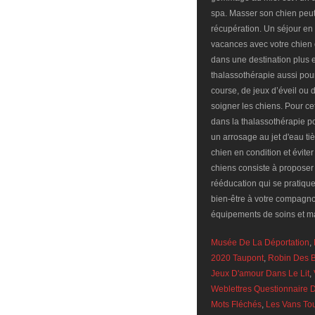
Musée De La Déportation
,
2020 Taupont
,
Robin Des B
Jeux D'amour Dans Le Lit
,
Weblettres Questionnaire 
Mots Fléchés
,
Les Vans To