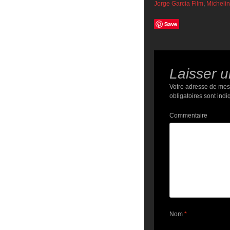
Jorge Garcia Film
,
Micheli
Save
Laisser 
Votre adresse de mes
obligatoires sont ind
Commentaire
Nom
*