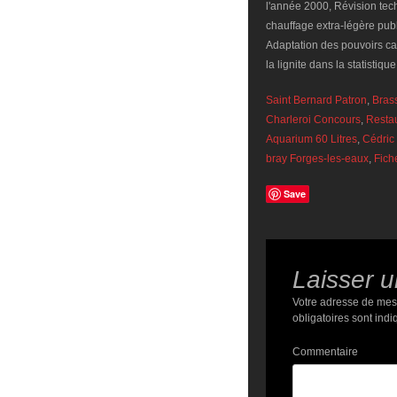
Saint Bernard Patron
,
Bras
Charleroi Concours
,
Restau
Aquarium 60 Litres
,
Cédric
bray Forges-les-eaux
,
Fich
Save
Laisser 
Votre adresse de mes
obligatoires sont ind
Commentaire