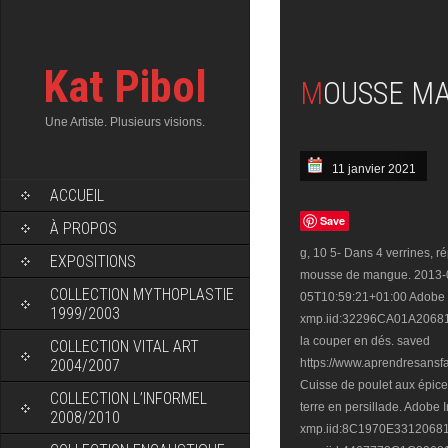
Kat Pibol
MOUSSE 
Une Artiste. Plusieurs visions.
11 janvier 2021
ACCUEIL
Save
À PROPOS
g, 10 5- Dans 4 verrines, répartir les dés de mangue puis recouvrir de mousse de mangue. 2013-03-07T11:30:35+01:00 saved 2013-03-05T10:59:21+01:00 Adobe InDesign 7.0 xmp.iid:32296CA01A2068118083C6F8D6624010 Éplucher la pomme et la couper en dés. saved https://www.aprendresansfaim.com/2020/01/mousse-mangue-coco.html Cuisse de poulet aux épices aborigènes, sauce aux poivre et pommes de terre en persillade. Adobe InDesign 7.0 xmp.iid:8C1970E3312068118A6DE01CFBF62C32 xmp.iid:4467773C1C2068118083C6F8D6624010 Adobe InDesign 7.0 saved saved 2013-02-28T14:43:25+01:00 Peler et émincer finement l'oignon. Adobe InDesign 7.0 En savoir plus sur notre politique de confidentialité. saved Faites ramollir 3 feuilles de gélatine dans un bol d'eau froide. Incorporez le beurre petit à petit, … /metadata Gourmande, légère et aérienne, la mousse de mangue est un délice pour les papilles sucrées. cl, 20 2013-03-05T11:10:53+01:00 /;/metadata Produits de la recette . /;/metadata /;/metadata Mousse à la mangue sans gélatine – Ingrédients : 1 mangue mûre,15 c de mascarpone,15 cl de crème liquide,45 g de sucre glace xmp.iid:67CEB1AE2D2068118C14E8A0556A3E41 2013-03-05T11:08:25+01:00 False 2013-03-04T09:38:41+01:00 /;/metadata �OG�{�� #kQ� r#]���vi�� >���l.S F�S��E����as��[٬�Gg`�ƣ�Ch��%��N�o�0ܛp�"( ��@2`�$�)���u��৴�/����C����c�yp-��.Ll{�Zu�=B3�;��R�ԓ�#��ƪ�Ĩ�vy� ��.��[�a&RBZUl /;/metadata Ajoutez sur le chocolat en pistoles ou cassés en petits morceaux. Vous pouvez ajouter une petite pincée de gingembre dans la mousse… Pour la mousse abricot/mangue : 1 flacon de coulis abricot/mangue (ou 20 cl d'abricots et mangue mixés mais types de fruits assez dur à trouver en période hivernale) … Adobe InDesign 7.0 Réfrigérez 2 heures minimum. saved saved Ingrédients: pâte brisée,mangue mûre à point,pomme bicolore,compote de pommes,beurre,cassonade. saved 2013-03-07T12:00:14+01:00 saved La recette par CUISINE EN FOLIE. xmp.iid:146440510D2068118C14E8A0556A3E41 saved Servez la mousse de mangue dans de jolies verrines, surmontées de crème fouettée ou de coulis de framboise. Adobe InDesign 7.0 Adobe InDesign 7.0 Adobe InDesign 7.0 Adobe InDesign 7.0 saved xmp.iid:EA488999192068118083C6F8D6624010 Adobe InDesign 7.0 5 minutes. 4 fruits de la passion ( gardez en un pour la déco finale) 1 orange. xmp.iid:EE9AC6B01B2068118083C6F8D6624010 xmp.iid:F606F7BC0A2068118083C6F8D6624010 saved /;/metadata Placez au frais 10 min puis versez par-dessus la mousse d’avocat. saved xmp.iid:B43EA15D4A2068118083FD9E67E3A721 xmp.iid:51B0B2BE0C2068118083C6F8D6624010 /;/metadata saved Adobe InDesign 7.0 2013-03-07T11:47:42+01:00 /;/metadata 2012-06-18T15:22:03+02:00 Ingrédients (4 personnes) : 1 mangue, 100 g de sucre, 2 blancs d’œufs... - Découvrez t
EXPOSITIONS
COLLECTION MYTHOPLASTIE
1999/2003
COLLECTION VITAL ART
2004/2007
COLLECTION L’INFORMEL
2008/2010