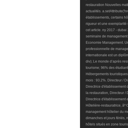
restauration Nouvelles mati
actualités. a.setAttribute('
établissements, certains h
rigueur et une exemplarité 
cet article. ny 2017 - dubai
seminaire de management 
Economie Management. Un m
professionnelle de managem
internationale est un diplô
div); Le monde d’après re
tourisme; 96% des étudiant
Hébergements touristiques 
mois : 93.2%. Directeur / Di
Directrice d'établissement d
la restauration, Directeur / 
Directrice d'établissement e
Hôtelière-restauratrice, â
management hôtelier du mond
dimanches et jours fériés,
hôtels situés en zone touri