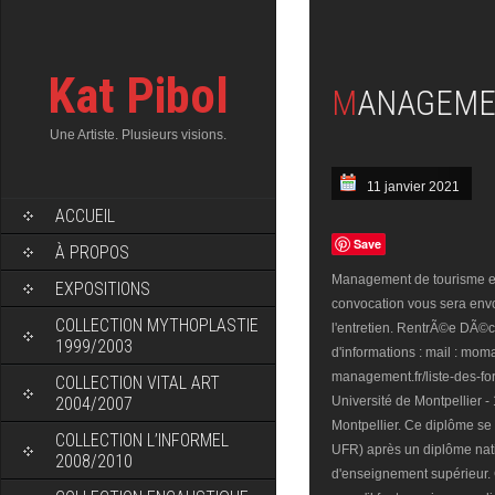
Kat Pibol
MANAGEME
Une Artiste. Plusieurs visions.
11 janvier 2021
ACCUEIL
Save
À PROPOS
Management de tourisme et h
EXPOSITIONS
convocation vous sera envoy
COLLECTION MYTHOPLASTIE
l'entretien. RentrÃ©e DÃ©cal
1999/2003
d'informations : mail : moma
management.fr/liste-des-fo
COLLECTION VITAL ART
2004/2007
Université de Montpellier 
Montpellier. Ce diplôme se 
COLLECTION L’INFORMEL
UFR) après un diplôme nat
2008/2010
d'enseignement supérieur. 