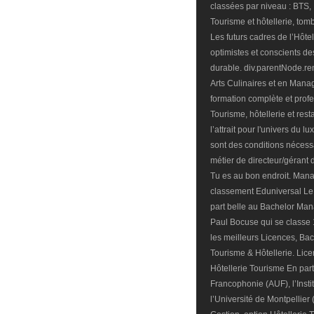
classées par niveau : BTS,
Tourisme et hôtellerie, to
Les futurs cadres de l’Hôte
optimistes et conscients des
durable. div.parentNode.r
Arts Culinaires et en Manag
formation complète et profe
Tourisme, hôtellerie et rest
l’attrait pour l'univers du l
sont des conditions nécessa
métier de directeur/gérant 
Tu es au bon endroit. Manag
classement Eduniversal Le
part belle au Bachelor Manag
Paul Bocuse qui se classe 
les meilleurs Licences, Ba
Tourisme & Hôtellerie. Li
Hôtellerie Tourisme En part
Francophonie (AUF), l’Ins
l’Université de Montpellier