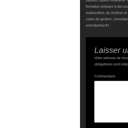
Gestion, option Hôtellerie
formation prépare à des pos
restauration, de chaînes et
cadre de gestion, consult
umontpellier.fr)
Laisser 
Votre adresse de mes
obligatoires sont ind
Commentaire