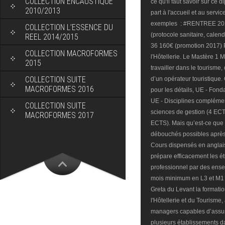
COLLECTION ENCAUSTIQUE
ce qu'il faut savoir sur ce 
2010/2013
part à l'accueil et au servi
exemples : #RENTREE 2020 :
COLLECTION L’ESSENCE DU
(protocole sanitaire, calend
REEL 2014/2015
36 160€ (promotion 2017
COLLECTION MACROFORMES
l'Hôtellerie. Le Mastère 
2015
travailler dans le tourisme
COLLECTION SUITE
d’un opérateur touristique
MACROFORMES 2016
pour les détails, UE - Fon
UE - Disciplines compléme
COLLECTION SUITE
sciences de gestion (4 ECT
MACROFORMES 2017
ECTS). Mais qu’est-ce que r
débouchés possibles après
Cours dispensés en anglai
prépare efficacement les ét
professionnel par des ense
mois minimum en L3 et M1 
Greta du Levant la formati
l'Hôtellerie et du Tourisme,
managers capables d’assure
plusieurs établissements da