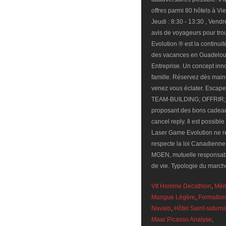
Vtt Homme Decathlon
,
Mém
Mangue Légère
,
Formation
Navalo
,
Hôtel Saint-saturn
Maar Picasso Analyse
,