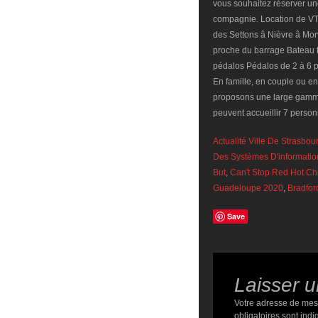
Actualité Ville De Strasbou
Des Systèmes D'information
But
,
Can't Stop Red Hot Chi
Guadeloupe 2020
,
Bradfor
Save
Laisser 
Votre adresse de mes
obligatoires sont ind