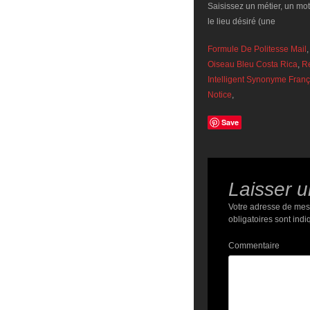
Formule De Politesse Mail
Oiseau Bleu Costa Rica
,
Re
Intelligent Synonyme Franç
Notice
,
Save
Laisser 
Votre adresse de mes
obligatoires sont ind
Commentaire