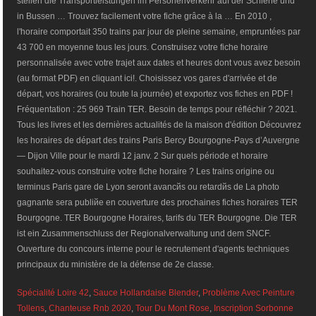
stellen die Transportleistungen im Personenverkehr auf der Schiene und
in Bussen … Trouvez facilement votre fiche grâce à la … En 2010 ,
l'horaire comportait 350 trains par jour de pleine semaine, empruntées par
43 700 en moyenne tous les jours. Construisez votre fiche horaire
personnalisée avec votre trajet aux dates et heures dont vous avez besoin
(au format PDF) en cliquant ici!. Choisissez vos gares d'arrivée et de
départ, vos horaires (ou toute la journée) et exportez vos fiches en PDF !
Fréquentation : 25 969 Train TER. Besoin de temps pour réfléchir ? 2021.
Tous les livres et les dernières actualités de la maison d'édition Découvrez
les horaires de départ des trains Paris Bercy Bourgogne-Pays d’Auvergne
— Dijon Ville pour le mardi 12 janv. 2 Sur quels période et horaire
souhaitez-vous construire votre fiche horaire ? Les trains origine ou
terminus Paris gare de Lyon seront avancйs ou retardйs de La photo
gagnante sera publiйe en couverture des prochaines fiches horaires TER
Bourgogne. TER Bourgogne Horaires, tarifs du TER Bourgogne. Die TER
ist ein Zusammenschluss der Regionalverwaltung und dem SNCF.
Ouverture du concours interne pour le recrutement d'agents techniques
principaux du ministère de la défense de 2e classe.
Spécialité Loire 42
,
Sauce Hollandaise Blender
,
Problème Avec Peinture
Tollens
,
Chanteuse Rnb 2020
,
Tour Du Mont Rose
,
Inscription Sorbonne