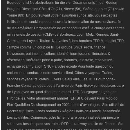
Bourgogne ist Netzbetreiberin für die vier Départements in der Region
Burgund.Diese sind Côte-d’Or (21), Nièvre (58), Saône-et-Loire (71) sowie
Yonne (89). En poursuivant votre navigation sur ce site, vous acceptez
l'utilisation de cookies pour mesurer la fréquentation de nos services afin
de les améliorer. L'organisation de ce concours est à la charge des centres
ministériels de gestion (CMG) de Bordeaux, Lyon, Metz, Rennes, Saint-
Germain-en-Laye et Toulon. Nouvelles fiches horaires TER Mon billet TER
: simple comme un coup de fil ! Le groupe SNCF Profil, finance,
Newsroom, patrimoine, culture, identité, fournisseurs; Itinéraires &
réservation Itinéraires porte à porte, horaires, info trafic, réservation,
échange et annulation; SNCF à votre écoute Pour toute question ou
réclamation, contactez notre service client; Offres voyageurs Trains,
services voyageurs, cartes … Vers Calais Ville. Les TER Bourgogne-
Franche-Comté au départ ou à l'arrivée de Paris-Bercy sont déplacés gare
de Lyon, avec un quart d'heure de retard. TER Bourgogne : Ligne des
Hirondelles. Votre abonnement annuel TER BFC devient Pass Mobigo
Flex Quotidien Du changement en 2021 : plus d’avantages ! Site officiel de
Pocket sur Lisez! Fiches horaires › Région Hauts-de-France. assemblée.
Les actualités. Composez votre fiche horaire personnalisée sur mesure
selon vos besoins pour vos trains, RER et tramways en Île-de-France ! Sie