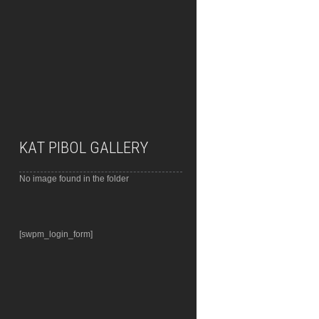
KAT PIBOL GALLERY
No image found in the folder
[swpm_login_form]