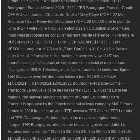
fermée. Lire l'article. Retrouvez l'ensemble des fiches horaires TER
Bourgogne-Franche-Comté 2020 - 2021. TER Bourgogne-Franche-Comté
CFF. Fiches horaires : Charles-de-Gaulle / Mitry-Claye (PDF 1.22 Mo)
Robinson / Saint-Rémy-lès-Chevreuse (PDF 1.28 Mo) Afficher le plan de
ligne (PDF ) Votre ligne Noctilien n’étant pas en circulation à cette heure,
nous vous proposons de consulter les horaires de référence (Fiche horaire
PDF) ci-dessus. BELFORT ↔ Lure ↔ ÉPINAL et BELFORT ↔ Lure ↔
VESOUL: Longueur 107,5 km 61,7 km: Durée 1 h 31 0 h 46 Nb. Suivez
toute l'actualité française et internationale avec les News 24/7 Vos
données sont utilisées dans un cadre non commercial et restent dans
l’écosystème SNCF. Téléchargez les fiches horaires de toutes vos lignes
TER Occitanie avec les dernières mises à jour. 842640 LMMeJV
11/01/2021 → 01/03/2021 12/01/2021 Bourgogne–Franche-Comté -
Transports La nouvelle carte des dessertes TER . TER Grand Est is the
regional rail network serving the region of Grand Est, northeastern
France.It is operated by the French national railway company SNCF.It was
formed in 2016 from the previous TER networks TER Alsace, TER Lorraine
and TER Champagne-Ardenne, when the respective regions were
merged. TER Bourgogne, adoptez une nouvelle ligne de conduite. Le
Horaires souhaités : De * 00h 01h 02h 03h 04h 05h 06h 07h 08h 09h 10h
11h 12h 13h 14h 15h 16h 17h 18h 19h 20h 21h 22h 23h 24h A * 00h 01h