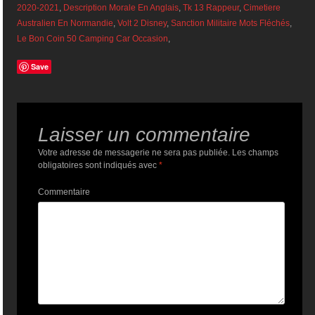
2020-2021
,
Description Morale En Anglais
,
Tk 13 Rappeur
,
Cimetiere
Australien En Normandie
,
Volt 2 Disney
,
Sanction Militaire Mots Fléchés
,
Le Bon Coin 50 Camping Car Occasion
,
Save
Laisser un commentaire
Votre adresse de messagerie ne sera pas publiée.
Les champs
obligatoires sont indiqués avec
*
Commentaire