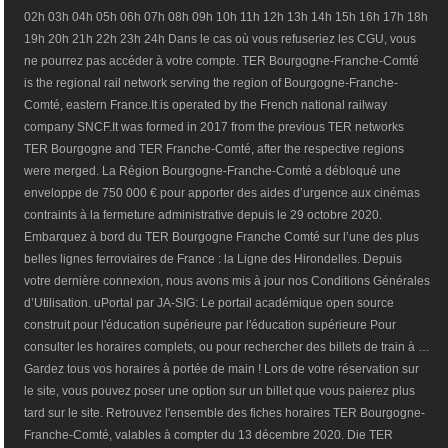
02h 03h 04h 05h 06h 07h 08h 09h 10h 11h 12h 13h 14h 15h 16h 17h 18h
19h 20h 21h 22h 23h 24h Dans le cas où vous refuseriez les CGU, vous
ne pourrez pas accéder à votre compte. TER Bourgogne-Franche-Comté
is the regional rail network serving the region of Bourgogne-Franche-
Comté, eastern France.It is operated by the French national railway
company SNCF.It was formed in 2017 from the previous TER networks
TER Bourgogne and TER Franche-Comté, after the respective regions
were merged. La Région Bourgogne-Franche-Comté a débloqué une
enveloppe de 750 000 € pour apporter des aides d’urgence aux cinémas
contraints à la fermeture administrative depuis le 29 octobre 2020.
Embarquez à bord du TER Bourgogne Franche Comté sur l’une des plus
belles lignes ferroviaires de France : la Ligne des Hirondelles. Depuis
votre dernière connexion, nous avons mis à jour nos Conditions Générales
d’Utilisation. uPortal par JA-SIG: Le portail académique open source
construit pour l'éducation supérieure par l'éducation supérieure Pour
consulter les horaires complets, ou pour rechercher des billets de train à …
Gardez tous vos horaires à portée de main ! Lors de votre réservation sur
le site, vous pouvez poser une option sur un billet que vous paierez plus
tard sur le site. Retrouvez l'ensemble des fiches horaires TER Bourgogne-
Franche-Comté, valables à compter du 13 décembre 2020. Die TER