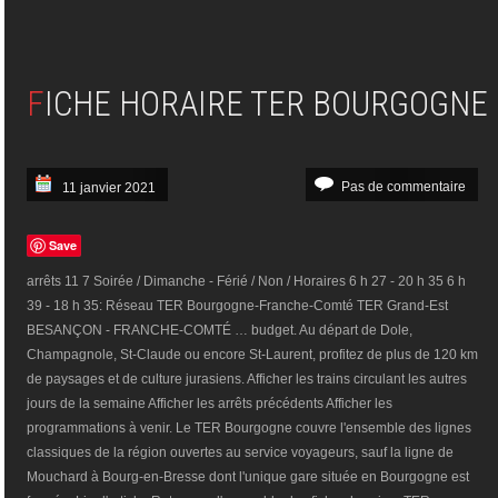
FICHE HORAIRE TER BOURGOGNE
Pas de commentaire
11 janvier 2021
Save
arrêts 11 7 Soirée / Dimanche - Férié / Non / Horaires 6 h 27 - 20 h 35 6 h
39 - 18 h 35: Réseau TER Bourgogne-Franche-Comté TER Grand-Est
BESANÇON - FRANCHE-COMTÉ … budget. Au départ de Dole,
Champagnole, St-Claude ou encore St-Laurent, profitez de plus de 120 km
de paysages et de culture jurasiens. Afficher les trains circulant les autres
jours de la semaine Afficher les arrêts précédents Afficher les
programmations à venir. Le TER Bourgogne couvre l'ensemble des lignes
classiques de la région ouvertes au service voyageurs, sauf la ligne de
Mouchard à Bourg-en-Bresse dont l'unique gare située en Bourgogne est