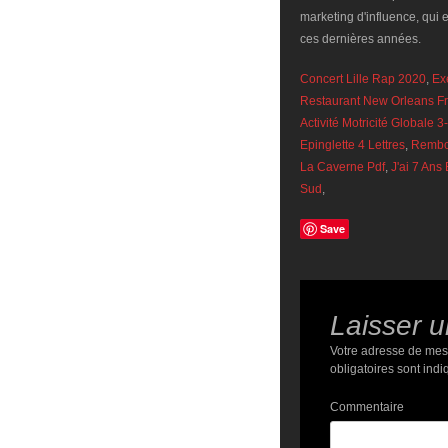
Concert Lille Rap 2020
,
Ex
Restaurant New Orleans Fr
Activité Motricité Globale 3
Epinglette 4 Lettres
,
Rembo
La Caverne Pdf
,
J'ai 7 Ans
Sud
,
Save
Laisser 
Votre adresse de mes
obligatoires sont ind
Commentaire