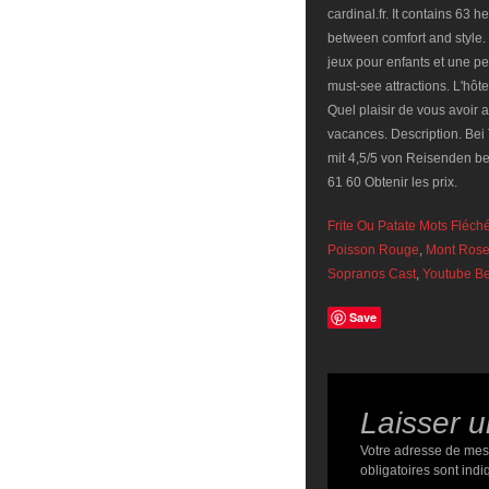
Frite Ou Patate Mots Fléch
Poisson Rouge
,
Mont Rose
Sopranos Cast
,
Youtube Be
Save
Laisser 
Votre adresse de mes
obligatoires sont ind