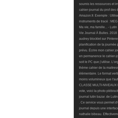
soumis les ressources et i
cahier-journal du prof des é
Amazon.fr. Exemple : Utili
instruments de tracé : ME
Ma vie, ma famille... - Luti
Vie Journal À Bulles. 2018 
audrey blocklet sur Pinteres
planification de ta journée
prévu. Écrire mon cahier j
en permanence le cahier-jo
soit le PC que j’utilise. L’o
thème cahier de la maitres
élémentaire. Le format verti
moins volumineux que l'
CLASSE MULTI-NIVEAUX DU
vote, voici la photo plébi
journal lutin bazar. de Lut
. Ce service vous permet d'
journal depuis une interfac
nathalie bibeau. Effectivem