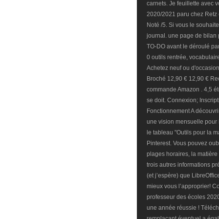
carnets. Je feuillette avec
2020/2021 paru chez Retz e
Noté /5. Si vous le souhait
journal. une page de bilan
TO-DO avant le déroulé par
0 outils rentrée, vocabulai
Achetez neuf ou d'occasion N
Broché 12,90 € 12,90 € Rec
commande Amazon . 4,5 étoi
se doit. Connexion; Inscri
Fonctionnement A découvrir
une vision mensuelle pour 
le tableau "Outils pour la
Pinterest. Vous pouvez oubli
plages horaires, la matière
trois autres informations p
(et j’espère) que LibreOffic
mieux vous l’approprier! C
professeur des écoles 2020
une année réussie ! Téléch
remplaçant éventuel a égal