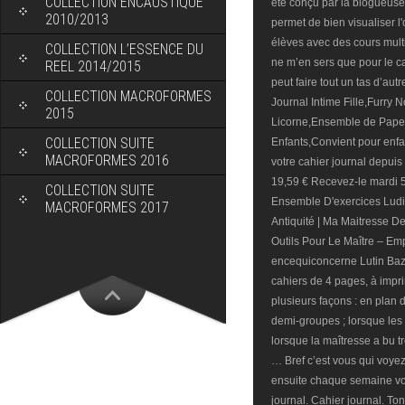
COLLECTION ENCAUSTIQUE
été conçu par la blogueuse d
2010/2013
permet de bien visualiser l'
élèves avec des cours multi
COLLECTION L’ESSENCE DU
ne m’en sers que pour le ca
REEL 2014/2015
peut faire tout un tas d’aut
COLLECTION MACROFORMES
Journal Intime Fille,Furry 
2015
Licorne,Ensemble de Papet
COLLECTION SUITE
Enfants,Convient pour enfa
MACROFORMES 2016
votre cahier journal depuis
19,59 € Recevez-le mardi 5 
COLLECTION SUITE
Ensemble D'exercices Ludi
MACROFORMES 2017
Antiquité | Ma Maitresse 
Outils Pour Le Maître – Em
encequiconcerne Lutin Baza
cahiers de 4 pages, à impri
plusieurs façons : en plan de
demi-groupes ; lorsque les 
lorsque la maîtresse a bu t
… Bref c’est vous qui voye
ensuite chaque semaine vou
journal. Cahier journal. Ton