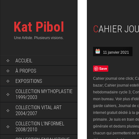
Kat Pibol
CAHIER JO
Une Artiste. Plusieurs visions.
11 janvier 2021
ACCUEIL
Save
À PROPOS
Cahier journal one click; Ca
EXPOSITIONS
bazar; Cahier journal estell
COLLECTION MYTHOPLASTIE
hebdomadaire cycle 3; Comm
1999/2003
mon bureau. Voir plus d'id
garde cahiers, Journal de 
COLLECTION VITAL ART
2004/2007
internet gratuit dédié à la
primaire. Je suis en train
COLLECTION L’INFORMEL
générale et dedans plusieur
2008/2010
chacun qui permettent de vé