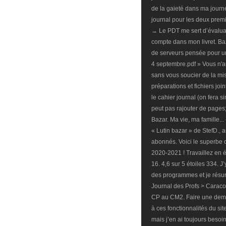
de la gaieté dans ma journ
journal pour les deux premi
→ Le PDT me sert d’évaluat
compte dans mon livret. Baz
de serveurs pensée pour un
4 septembre.pdf » Vous n'a
sans vous soucier de la mi
préparations et fichiers jo
le cahier journal (on fera 
peut pas rajouter de pages;
Bazar. Ma vie, ma famille...
« Lutin bazar » de StefD., a
abonnés. Voici le superbe
2020-2021 ! Travaillez en éq
16. 4,6 sur 5 étoiles 334.
des programmes et je résum
Journal des Profs > Caracol
CP au CM2. Faire une dem
à ces fonctionnalités du sit
mais j’en ai toujours besoin