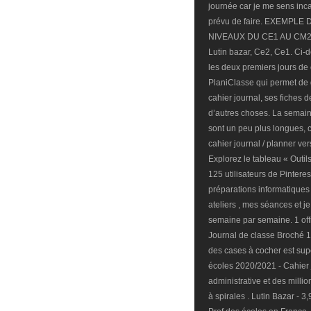
journée car je me sens inc
prévu de faire. EXEMPL
NIVEAUX DU CE1 AU CM2. Lu
Lutin bazar, Ce2, Ce1. Ci-
les deux premiers jours de c
PlaniClasse qui permet de 
cahier journal, ses fiches 
d’autres choses. La semain
sont un peu plus longues, 
cahier journal / planner v
Explorez le tableau « Outil
125 utilisateurs de Pintere
préparations informatiques 
ateliers , mes séances et j
semaine par semaine. 1 of
Journal de classe Broché 1
des cases à cocher est su
écoles 2020/2021 - Cahier 
administrative et des milli
à spirales . Lutin Bazar -