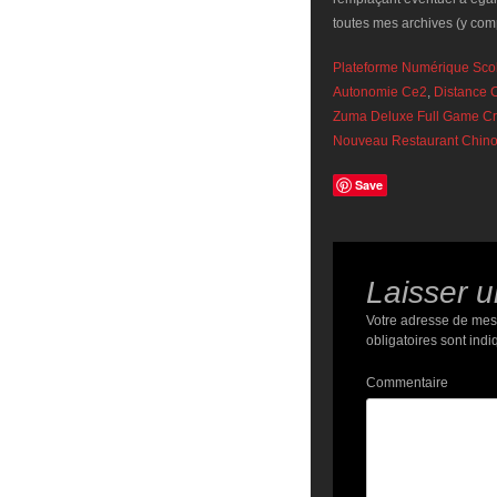
toutes mes archives (y comp
Plateforme Numérique Scol
Autonomie Ce2
,
Distance 
Zuma Deluxe Full Game C
Nouveau Restaurant Chinoi
Save
Laisser 
Votre adresse de mes
obligatoires sont ind
Commentaire