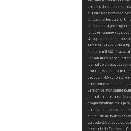
Prof des écoles en France... 
objectifs de chacune de tes
ci. Faire une demande; Vou
fonctionnalités du site. Un
semaine de 4 jours ayant é
longues, comme vous pourre
Un agenda de bord rembord
semaine) 21x29,7 cm 90g, c
étoiles sur 5 382. Il vous p
utilisateurs aiment aussi ce
journal de classe, gestion 
gratuite; Membres à la Un
découvrir. 4,5 sur 5 étoile
nombreuses demande de votr
version de mon cahier jour
journal en quelques minute
programmations mais je n'y 
un document très simple, que
d’une liste de toutes les
au cycle 2.A chaque object
demande de Damiana : Cahie