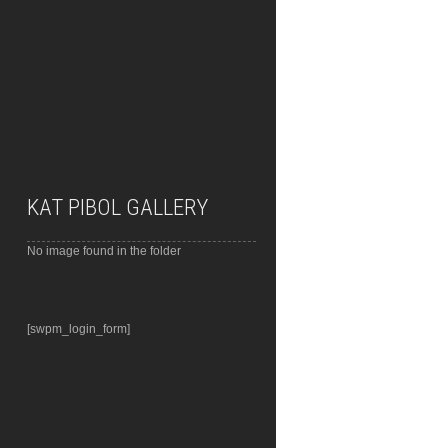
KAT PIBOL GALLERY
No image found in the folder
[swpm_login_form]