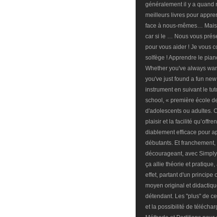
généralement il y a quand
meilleurs livres pour appre
face à nous-mêmes… Mais v
car si le … Nous vous prése
pour vous aider ! Je vous c
solfège ! Apprendre le pian
Whether you've always wan
you've just found a fun new
instrument en suivant le tut
school, « première école de
d'adolescents ou adultes. C
plaisir et la facilité qu’of
diablement efficace pour a
débutants. Et franchement, 
décourageant, avec Simply 
ça allie théorie et pratiq
effet, partant d'un principe 
moyen original et didactiqu
détendant. Les "plus" de ce
et la possibilité de téléc