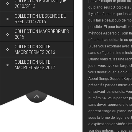
COLLECTION ENCAUSTIQUE
pouvez couper le piano o
2010/2013
du piano seul : 3 logiciels
il y a fort à parier que les 
COLLECTION L’ESSENCE DU
qu’il faille beaucoup de mot
REEL 2014/2015
possible. Et pour travailler 
COLLECTION MACROFORMES
méthode Aebersold. Join th
2015
débutant, autodidacte ou q
COLLECTION SUITE
Blues vous exprimer avec 
MACROFORMES 2016
sans solfège en cinq minute
Quand vous faites une rech
COLLECTION SUITE
jeu« , vous avez un large c
MACROFORMES 2017
vous devez jouer le do qui
About Songs Support Keyboa
présentés par des musicien
en suivant les tutoriels. Vo
numéro 54. Vous pensez peu
sans devoir apprendre le s
apprentissage du piano. Ac
sous la forme de leçons et 
d’explications en vidéo : l
voir des notions indispensa