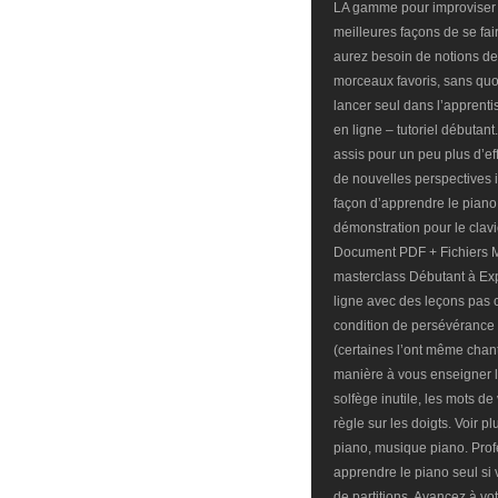
LA gamme pour improviser A
meilleures façons de se fai
aurez besoin de notions de
morceaux favoris, sans quoi
lancer seul dans l’apprenti
en ligne – tutoriel débutant
assis pour un peu plus d’effi
de nouvelles perspectives i
façon d’apprendre le piano 
démonstration pour le clavi
Document PDF + Fichiers MP
masterclass Débutant à Expe
ligne avec des leçons pas c
condition de persévérance 
(certaines l’ont même chant
manière à vous enseigner l'
solfège inutile, les mots d
règle sur les doigts. Voir p
piano, musique piano. Prof
apprendre le piano seul si 
de partitions. Avancez à vo