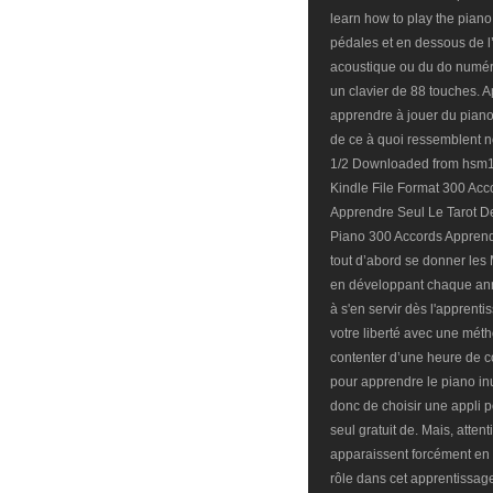
learn how to play the piano.
pédales et en dessous de l’
acoustique ou du do numéro
un clavier de 88 touches. A
apprendre à jouer du piano 
de ce à quoi ressemblent 
1/2 Downloaded from hsm1.
Kindle File Format 300 Acc
Apprendre Seul Le Tarot De
Piano 300 Accords Appren
tout d’abord se donner le
en développant chaque anné
à s'en servir dès l'appren
votre liberté avec une méth
contenter d’une heure de 
pour apprendre le piano inu
donc de choisir une appli 
seul gratuit de. Mais, atten
apparaissent forcément en 
rôle dans cet apprentissage