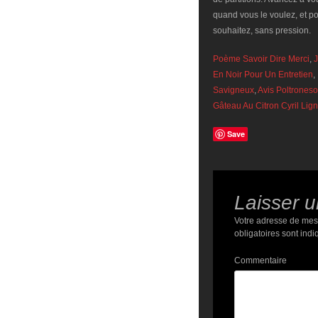
quand vous le voulez, et p
souhaitez, sans pression.
Poème Savoir Dire Merci
,
En Noir Pour Un Entretien
,
Savigneux
,
Avis Poltrones
Gâteau Au Citron Cyril Lig
Save
Laisser 
Votre adresse de mes
obligatoires sont ind
Commentaire