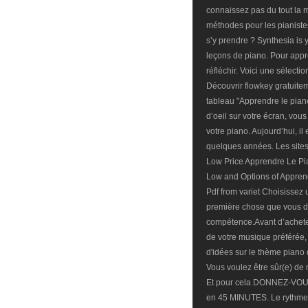
connaissez pas du tout la m
méthodes pour les pianist
s’y prendre ? Synthesia is y
leçons de piano. Pour appr
réfléchir. Voici une sélecti
Découvrir flowkey gratuitem
tableau "Apprendre le pian
d’oeil sur votre écran, vous
votre piano. Aujourd’hui, il
quelques années. Les sites
Low Price Apprendre Le Pi
Low and Options of Appren
Pdf from variet Choisissez 
première chose que vous dev
compétence.Avant d’acheter
de votre musique préférée, l
d'idées sur le thème piano 
Vous voulez être sûr(e) de
Et pour cela DONNEZ-VOU
en 45 MINUTES. Le rythme e