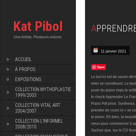
Kat Pibol
APPRENDRE
Une Artiste. Plusieurs visions.
11 janvier 2021
ACCUEIL
Save
À PROPOS
Le but ici est de savoir dé
EXPOSITIONS
elles se constituent. Le to
COLLECTION MYTHOPLASTIE
jouer du piano mais le solfè
1999/2003
to check Apprendre Le Pia
Piano Pdf price. Synthesia.
COLLECTION VITAL ART
2004/2007
prendre de cours ni « se co
le piano. Eh bien, la beaut
COLLECTION L’INFORMEL
vieux pour commencer à app
2008/2010
Sachez que, sur le CD fourn