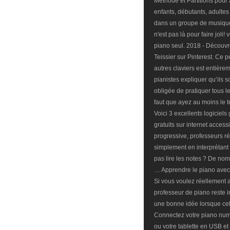
Méthode et Partitions pour
enfants, débutants, adultes
dans un groupe de musique
n'est pas là pour faire jol
piano seul. 2018 - Découvr
Teissier sur Pinterest. Ce p
autres claviers est entièreme
pianistes expliquer qu’ils s
obligée de pratiquer tous les
faut que ayez au moins le 
Voici 3 excellents logiciels
gratuits sur internet acces
progressive, professeurs ré
simplement en interprétan
pas lire les notes ? De no
… Apprendre le piano avec 
Si vous voulez réellement a
professeur de piano reste i
une bonne idée lorsque c
Connectez votre piano numé
ou votre tablette en USB et