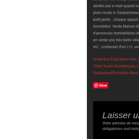
Antarctica Exposition Avis
,
Yoshi Sushi Guadeloupe
,
C
Restaurant Richelieu Mon
Save
Laisser 
Votre adresse de mes
obligatoires sont ind