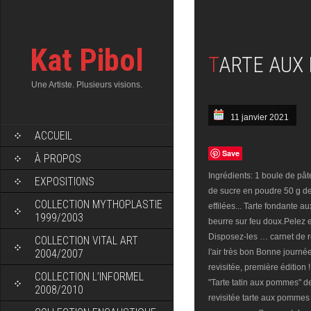
Kat Pibol
TARTE AU
Une Artiste. Plusieurs visions.
11 janvier 2021
ACCUEIL
Save
À PROPOS
Ingrédients: 1 boule de pât
EXPOSITIONS
de sucre en poudre 50 g de
COLLECTION MYTHOPLASTIE
effilées... Tarte fondante 
1999/2003
beurre sur feu doux.Pelez 
Disposez-les … carnet de r
COLLECTION VITAL ART
2004/2007
l'air très bon Bonne journé
revisitée, première édition
COLLECTION L’INFORMEL
"Tarte tatin aux pommes" de
2008/2010
revisitée tarte aux pommes 