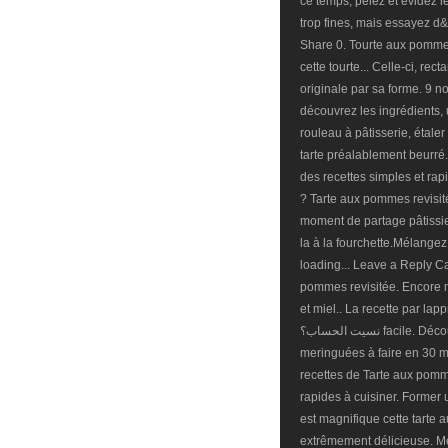
ce temps, pelez et évidez 
trop fines, mais essayez d
Share 0. Tourte aux pommes
cette tourte... Celle-ci, rec
originale par sa forme. 9 n
découvrez les ingrédients, 
rouleau à pâtisserie, étaler
tarte préalablement beurré
des recettes simples et rap
? Tarte aux pommes revisité
moment de partage pâtissier
la à la fourchette.Mélangez
loading... Leave a Reply Ca
pommes revisitée. Encore m
et miel.. La recette par lapprentiepatissiere. ل
نسيت الحساب؟ facile. Découvrez la recette de Tarte aux pommes
meringuées à faire en 30 m
recettes de Tarte aux pommes
rapides à cuisiner. Former u
est magnifique cette tarte
extrêmement délicieuse. Met