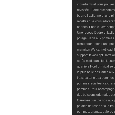
ingrédients et vous pouve
revisitée :. Tarte aux pommes
beurre fractionné et une pi
recettes que vous adorerez.
bonnes. Enable JavaScript 
Une recette légère et facile
potage. Tarte aux pommes "
d'eau pour obtenir une pâte
marmiton We cannot load t
support JavaScript. Tarte 
après-midi, dans les locaux
quartiers Nord ont rivalisé
la plus belle des tartes au
frais. La tarte aux pommes t
pommes revisitée, ça chan
pommes. Pour accompagner 
des boissons originales et
Carorose : un thé noir aux 
pétales de roses et à la fr
pommes, ananas, baie de su