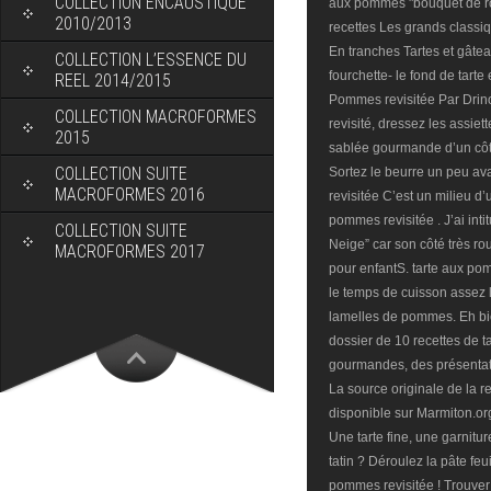
COLLECTION ENCAUSTIQUE
aux pommes "bouquet de ros
2010/2013
recettes Les grands classi
En tranches Tartes et gâte
COLLECTION L’ESSENCE DU
fourchette- le fond de tarte
REEL 2014/2015
Pommes revisitée Par Drin
COLLECTION MACROFORMES
revisité, dressez les assi
2015
sablée gourmande d’un cô
COLLECTION SUITE
Sortez le beurre un peu av
MACROFORMES 2016
revisitée C’est un milieu d
pommes revisitée . J’ai int
COLLECTION SUITE
Neige” car son côté très r
MACROFORMES 2017
pour enfantS. tarte aux pom
le temps de cuisson assez l
lamelles de pommes. Eh bie
dossier de 10 recettes de t
gourmandes, des présentati
La source originale de la r
disponible sur Marmiton.o
Une tarte fine, une garnitu
tatin ? Déroulez la pâte feu
pommes revisitée ! Trouver 