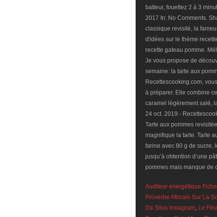
batteur, fouettez 2 à 3 min
2017 In: No Comments. Sha
classique revisité, la fame
d'idées sur le thème recet
recette gateau pomme. Méla
Je vous propose de découvri
semaine: la tarte aux pomm
Recettescooking.com, vous t
à préparer. Elle combine ce
caramel légèrement salé, l
24 oct. 2019 - Recettescook
Tarte aux pommes revisitée
magnifique la tarte. Tarte
farine avec 80 g de sucre, l
jusqu’à obtention d’une pâte
pommes mais manque de cu
Auditeur énergétique Fiche
Proverbe Africain Sur La So
Da Silva Instagram
,
Le Flé