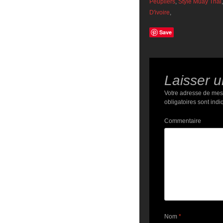
Peupliers
,
Style Muay Thai
D'ivoire
,
Save
Laisser 
Votre adresse de mes
obligatoires sont ind
Commentaire
Nom
*