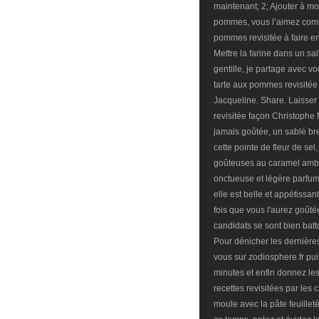
maintenant; 2; Ajouter à mo
pommes, vous l’aimez comm
pommes revisitée à faire en
Mettre la farine dans un sa
gentille, je partage avec 
tarte aux pommes revisitée
Jacqueline. Share. Laisser 
revisitée façon Christophe M
jamais goûtée, un sablé bre
cette pointe de fleur de s
goûteuses au caramel amb
onctueuse et légère parfum
elle est belle et appétissan
fois que vous l'aurez goût
candidats se sont bien bat
Pour dénicher les dernière
vous sur zodiosphere.fr pu
minutes et enfin donnez les
recettes revisitées par les 
moule avec la pâte feuillet