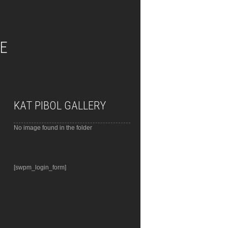
GE
KAT PIBOL GALLERY
No image found in the folder
[swpm_login_form]