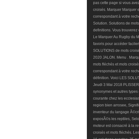
pas cette page si vous ave
croisés. Marquer Marquer en 
correspondant à votre rech
Solution. Solutions de mots
definitions. Vous trouverez 
Le Marquer Au Rugby du Mo
favoris pour accéder facil
SOLUTIONS de mots croisé
2020 JALON. Menu . Marquer
mots fléchés et mots croisés
correspondant à votre rech
définition. Voici LES SOL
Jeudi 3 Mai 2018 PLISSER
synonymes et autres types
courante chez les ecclesia
region bien arrosee, Signific
inventeur du langage Ã©cri
exposÃ©s les reptiles, Selo
moteur est consacré à la r
croisés et mots fléchés. Le