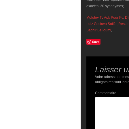
exactes; 30 synonymes;
Molotov Tv Apk Pour Pc
,
Dî
Luiz Gustavo Sofifa
,
Restau
Bachir Belloumi
,
Save
Laisser 
Votre adresse de mes
obligatoires sont ind
Commentaire