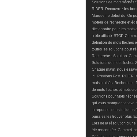
Solutions de mots fléchés S
RIDER. Découvrez les bonn
Marquer le début de. On p
moteur de recherche et éga
dictionnaire pour les mots c
a été affiché. STOP. Comm
définition de mots fléchés 
toutes les solutions pour 
Recherche - Solution. Co
Solutions de mots fléchés S
Chaque matin, nous essayo
ici. Previous Post. RIDER. M
mots croisés. Recherche -
de mots fléchés et mots croi
Solutions pour Mots fléchés
qui vous manquent et avoir 
la réponse, nous incluons 
puissiez les trouver plus f
Lors de la résolution d'une
été rencontrée. CommeUne
Définition. Les réponses son