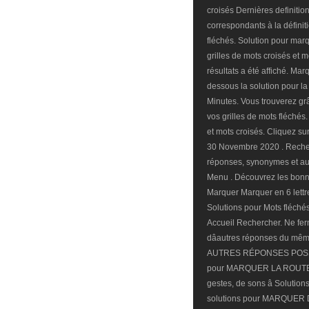
croisés Dernières definitio
correspondants à la définit
fléchés. Solution pour marq
grilles de mots croisés et m
résultats a été affiché. Mar
dessous la solution pour l
Minutes. Vous trouverez grâ
vos grilles de mots fléchés
et mots croisés. Cliquez su
30 Novembre 2020 . Recher
réponses, synonymes et aut
Menu . Découvrez les bonn
Marquer Marquer en 6 lettre
Solutions pour Mots fléch
Accueil Rechercher. Ne fer
dâautres réponses du mêm
AUTRES RÉPONSES POSSIBLE
pour MARQUER LA ROUTE de
gestes, de sons â Solution
solutions pour MARQUER DE