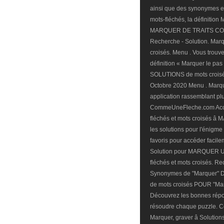
ainsi que des synonymes exi
mots-fléchés, la définitio
MARQUER DE TRAITS CONTI
Recherche - Solution. Marqu
croisés. Menu . Vous trouve
définition « Marquer le pa
SOLUTIONS de mots croisé
Octobre 2020 Menu . Marquer
application rassemblant pl
CommeUneFleche.com Accuei
fléchés et mots croisés â
les solutions pour l'énig
favoris pour accéder facil
Solution pour MARQUER
fléchés et mots croisés. Rec
Synonymes de "Marquer" D
de mots croisés POUR "Marq
Découvrez les bonnes répo
résoudre chaque puzzle. 
Marquer, graver â Solutio