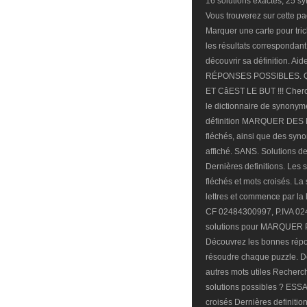
16 solutions exactes; 25 s
Vous trouverez sur cette pa
Marquer une carte pour tric
les résultats correspondant
découvrir sa définition. Ai
RÉPONSES POSSIBLES. Qu'el
ET CâEST LE BUT !!! Cher
le dictionnaire de synonym
définition MARQUER DES 
fléchés, ainsi que des syno
affiché. SANS. Solutions d
Dernières definitions. Le
fléchés et mots croisés. La
lettres et commence par la
CF 02484300997, P.IVA 02
solutions pour MARQUER P
Découvrez les bonnes répo
résoudre chaque puzzle. D
autres mots utiles Recherch
solutions possibles ? ESSA
croisés Dernières definitio