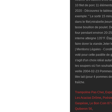
Trampoline Pas Cher
,
Expo
Les Acacias Drôme
,
Poésie
Gaspésie
,
Le Bon Coin 87 M
Quiberon 56
,