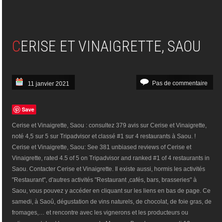
CERISE ET VINAIGRETTE, SAOU
Pas de commentaire
11 janvier 2021
Save
Cerise et Vinaigrette, Saou : consultez 379 avis sur Cerise et Vinaigrette,
noté 4,5 sur 5 sur Tripadvisor et classé #1 sur 4 restaurants à Saou. !
Cerise et Vinaigrette, Saou: See 381 unbiased reviews of Cerise et
Vinaigrette, rated 4.5 of 5 on Tripadvisor and ranked #1 of 4 restaurants in
Saou. Contacter Cerise et Vinaigrette. Il existe aussi, hormis les activités
"Restaurant", d'autres activités "Restaurant ,cafés, bars, brasseries" à
Saou, vous pouvez y accéder en cliquant sur les liens en bas de page. Ce
samedi, à Saoû, dégustation de vins naturels, de chocolat, de foie gras, de
fromages,… et rencontre avec les vignerons et les producteurs ou