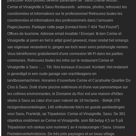
particulier vous pouvez devenir partenaire de "Saoû chante Mozart".
Cerise et Vinaigrette à Saou Restaurants : adresse, photos, retrouvez les
coordonnées et informations sur le professionnel Retrouvez toutes les
coordonnées et informations des professionnels dans l’annuaire
PagesJaunes. Partager cette page [contact-form-7 404 "Not Found"]
Offices de tourisme. Adresse email invalide ! Envoyer. Ik ken Cerise et
Vinaigrette al jaren en het is altijd goed geweest, maar omdat het onlangs
van eigenaar veranderd is, gingen we toch weer eens polshoogte nemen.
Vous bénéficierez gratuitement d'une connexion Wi-Fi dans les parties
communes. Retrouvez toutes les infos sur le restaurant Cerise et
Vinaigrette à Saou : ... - Tél. Nos bureaux d’accueil. Kontakt. Het restarant
is gevestigd in een oude garage van vrachtwagens en
landbouwmachines. Horaires d’ouverture Cerise et Cacahuète Quartier Du
Clos à Saou. Doté d'une piscine extérieure et d'une vue panoramique sur
les collines environnantes, le Domaine du Roc est une maison d'hôtes
située à Saou au cœur d'un parc naturel de 18 hectares. - Bekijk 378
reizigersbeoordelingen, 146 onthullende foto's en goede aanbiedingen
voor Saou, Frankrijk, op Tripadvisor. Cerise et Vinaigrette, Saou: Se 381
objektiva omdömen av Cerise et Vinaigrette, som fått betyg 4,5 av 5 på
Tripadvisor och rankas som nummer1 av 4 restauranger i Saou. Unsere
Fremdenverkehrsbüros. De très jolis paysages et un beau village