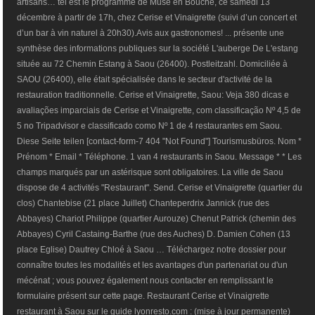
artisans… tel est le programme de Muse en Bouche, ce samedi 13
décembre à partir de 17h, chez Cerise et Vinaigrette (suivi d’un concert et
d’un bar à vin naturel à 20h30).Avis aux gastronomes! ... présente une
synthèse des informations publiques sur la société L'auberge De L'estang
située au 72 Chemin Estang à Saou (26400). Postleitzahl. Domiciliée à
SAOU (26400), elle était spécialisée dans le secteur d'activité de la
restauration traditionnelle. Cerise et Vinaigrette, Saou: Veja 380 dicas e
avaliações imparciais de Cerise et Vinaigrette, com classificação Nº 4,5 de
5 no Tripadvisor e classificado como Nº 1 de 4 restaurantes em Saou.
Diese Seite teilen [contact-form-7 404 "Not Found"] Tourismusbüros. Nom *
Prénom * Email * Téléphone. 1 van 4 restaurants in Saou. Message * * Les
champs marqués par un astérisque sont obligatoires. La ville de Saou
dispose de 4 activités "Restaurant". Send. Cerise et Vinaigrette (quartier du
clos) Chantebise (21 place Juillet) Chanteperdrix Jannick (rue des
Abbayes) Chariot Philippe (quartier Aurouze) Chenut Patrick (chemin des
Abbayes) Cyril Castaing-Barthe (rue des Auches) D. Damien Cohen (13
place Eglise) Dautrey Chloé à Saou … Téléchargez notre dossier pour
connaître toutes les modalités et les avantages d'un partenariat ou d'un
mécénat ; vous pouvez également nous contacter en remplissant le
formulaire présent sur cette page. Restaurant Cerise et Vinaigrette
restaurant à Saou sur le guide lyonresto.com : (mise à jour permanente)