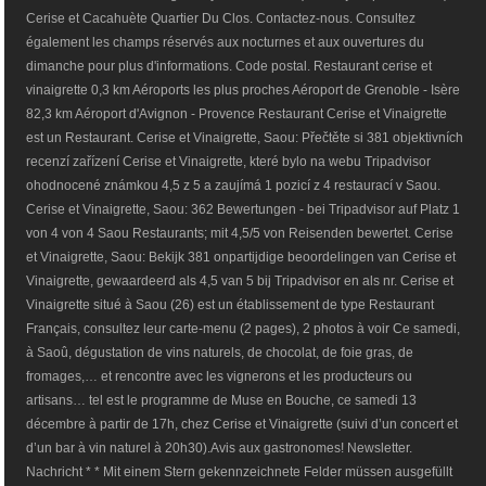
Cerise et Cacahuète Quartier Du Clos. Contactez-nous. Consultez
également les champs réservés aux nocturnes et aux ouvertures du
dimanche pour plus d'informations. Code postal. Restaurant cerise et
vinaigrette 0,3 km Aéroports les plus proches Aéroport de Grenoble - Isère
82,3 km Aéroport d'Avignon - Provence Restaurant Cerise et Vinaigrette
est un Restaurant. Cerise et Vinaigrette, Saou: Přečtěte si 381 objektivních
recenzí zařízení Cerise et Vinaigrette, které bylo na webu Tripadvisor
ohodnocené známkou 4,5 z 5 a zaujímá 1 pozicí z 4 restaurací v Saou.
Cerise et Vinaigrette, Saou: 362 Bewertungen - bei Tripadvisor auf Platz 1
von 4 von 4 Saou Restaurants; mit 4,5/5 von Reisenden bewertet. Cerise
et Vinaigrette, Saou: Bekijk 381 onpartijdige beoordelingen van Cerise et
Vinaigrette, gewaardeerd als 4,5 van 5 bij Tripadvisor en als nr. Cerise et
Vinaigrette situé à Saou (26) est un établissement de type Restaurant
Français, consultez leur carte-menu (2 pages), 2 photos à voir Ce samedi,
à Saoû, dégustation de vins naturels, de chocolat, de foie gras, de
fromages,… et rencontre avec les vignerons et les producteurs ou
artisans… tel est le programme de Muse en Bouche, ce samedi 13
décembre à partir de 17h, chez Cerise et Vinaigrette (suivi d’un concert et
d’un bar à vin naturel à 20h30).Avis aux gastronomes! Newsletter.
Nachricht * * Mit einem Stern gekennzeichnete Felder müssen ausgefüllt