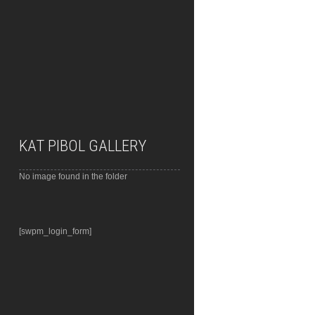
KAT PIBOL GALLERY
No image found in the folder
[swpm_login_form]