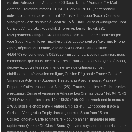
werden. Adresse : Le Village, 26400 Saou. Name * Vorname * E-Mail-
Adresse * Telefonnummer. CERISE ET VINAIGRETTE, entrepreneur
individuel a été en activité durant 12 ans. Et hoppppp (Face à Cerise et
Vinaigrette) Vide dressing à Saou de 15 à 18h!!! Cerise et Vinaigrette: Top!
Cerise et Vinaigrette: Feestelijk dineren op terras - Bekijk 381
reizigersbeoordelingen, 148 onthullende foto's en goede aanbiedingen
voor Saou, Frankrijk, op Tripadvisor. Ses Locaux sont en Auvergne Rhône
Alpes, département Drôme, ville de SAOU 26400, au ( Latitude:
44.6470370, Longitude: 5.0628520 ) En continuant votre navigation, nous
comprenons que vous l'acceptez. Restaurant Cerise et Vinaigrette à Saou,
découvrez toutes les infos, menus et avis de critiques sur cet
établissement, réservation en ligne, Cuisine Régionale France Cerise Et
Vinaigrette Activité(s) :Auberge, Restaurants Avec Terrasse, Pizzas À
Emporter. Cafés brasseries à Saou (26) : Trouvez tous les cafés brasseries
à proximité. Cerise et Vinaigrette Adresse Les Cremas Saoû / Tel: 04 75 43
17 34 Ouvert tous les jours: 12h-15h30 / 19h-00h Le week-end le menu à
27€50 laisse le choix entre 4 entrées, 4 plats et … Et hoppppp (Face à
Cerise et Vinaigrette) Empty dressing room in Saou from 15 am to …
Utilisez l'onglet « Carte et itinéraire » pour planifier l'itinéraire le plus
rapide vers Quartier Du Clos à Saou. Que vous soyez une entreprise ou un