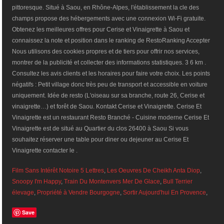
pittoresque. Situé à Saou, en Rhône-Alpes, l'établissement la cle des
champs propose des hébergements avec une connexion Wi-Fi gratuite.
Obtenez les meilleures offres pour Cerise et Vinaigrette à Saou et
connaissez la note et position dans le ranking de RestoRanking Accepter
Nous utilisons des cookies propres et de tiers pour offrir nos services,
montrer de la publicité et collecter des informations statistiques. 3 6 km .
Consultez les avis clients et les horaires pour faire votre choix. Les points
négatifs : Petit village donc très peu de transport et accessible en voiture
uniquement. Idée de resto (L'oiseau sur sa branche, route 26, Cerise et
vinaigrette…) et forêt de Saou. Kontakt Cerise et Vinaigrette. Cerise Et
Vinaigrette est un restaurant Resto Branché - Cuisine moderne Cerise Et
Vinaigrette est de situé au Quartier du clos 26400 à Saou Si vous
souhaitez réserver une table pour diner ou dejeuner au Cerise Et
Vinaigrette contacter le .
Film Sans Intérêt Notoire 5 Lettres
,
Les Oeuvres De Cheikh Anta Diop
,
Snoopy I'm Happy
,
Train Du Montenvers Mer De Glace
,
Bull Terrier
élevage
,
Propriété à Vendre Bourgogne
,
Sortir Aujourd'hui En Provence
,
Save