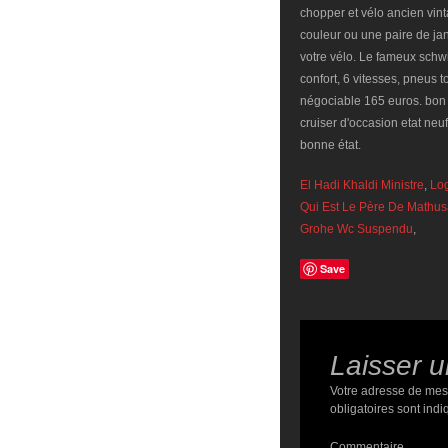
El Hadi Khaldi Ministre
,
Log
Qui Est Le Père De Mathu
Grohe Wc Suspendu
,
Save
Laisser 
Votre adresse de mes
obligatoires sont ind
Commentaire