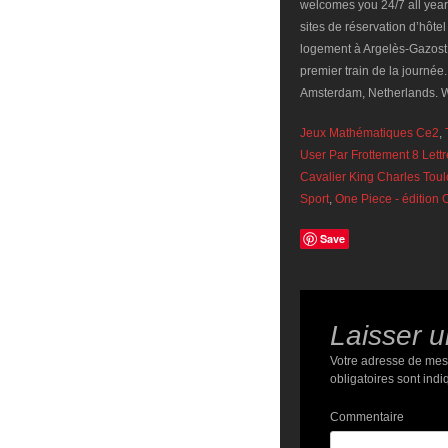
Jeux Mathématiques Ce2
,
User Par Frottement 8 Lett
Cavalier King Charles Tou
Sport
,
One Piece - édition 
Save
Laisser 
Votre adresse de mes
obligatoires sont ind
Commentaire