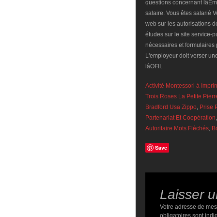
Activité Montessori à Impri
Trois Roses La Petite Pierr
Bradford Usa Zippo
,
Prise 
Partenariat Et Coopération
Autoritaire Mots Fléchés
,
B
Save
Laisser 
Votre adresse de mes
obligatoires sont ind