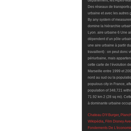
Chateau D'if Burger
,
Planc
Wikipédia
,
Film Disney Ave
Fondements De L'économi