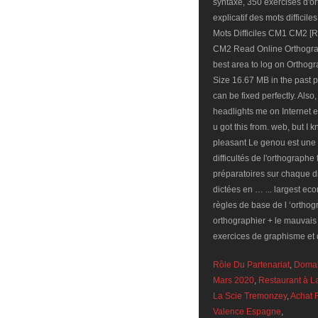
Rôle Du Partenariat
,
Domai
Mars 2020
,
Restaurant à La
La Scie Tremonzey
,
Achat 
Valence Espagne
,