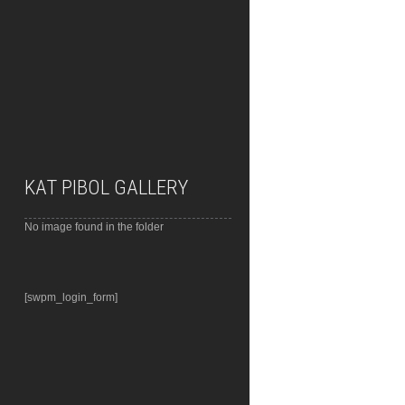
KAT PIBOL GALLERY
No image found in the folder
[swpm_login_form]