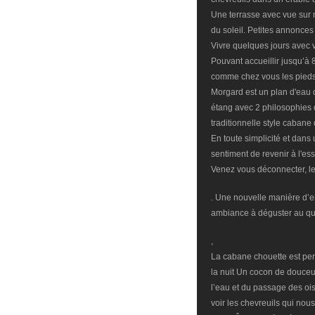
Une terrasse avec vue sur m
du soleil. Petites annonce
Vivre quelques jours avec
Pouvant accueillir jusqu’à 
comme chez vous les pieds
Morgard est un plan d'eau d
étang avec 2 philosophies d
traditionnelle style caban
En toute simplicité et dans
sentiment de revenir à l'ess
Venez vous déconnecter, le
. Une nouvelle manière d’e
ambiance à déguster au quot
,
La cabane chouette est per
la nuit Un cocon de douceur
l’eau et du passage des ois
voir les chevreuils qui nous