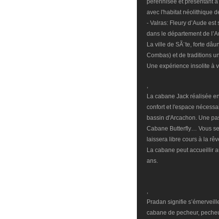
pérennisée et présentant à l
avec l'habitat néolithique 
- Valras: Fleury d’Aude est
dans le département de l’A
La ville de SÃ¨te, forte dâ
Combas) et de traditions un
Une expérience insolite à v
,
La cabane Jack réalisée en
confort et l'espace nécessa
bassin d'Arcachon. Une pa
Cabane Butterfly… Vous ser
laissera libre cours à la rê
La cabane peut accueillir 
ans.
,
Pradan signifie s’émerveille
cabane de pecheur, pecheu