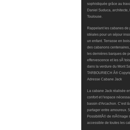
sophistiquée grâce au travai
Daniel Suduca, architecte, 
Toulouse.
Rappelant les cabanes de 
idéales pour un séjour inso
un enfant. Terrasse en bois
des cabanons centenaires, u
les dernières barques de pê
effervescence et les sÃ¨toi
dans la verdure du Mont Sai
TARBOURIECH Â® Copyright
Adresse Cabane Jack
La cabane Jack réalisée en
confort et l'espace nécessa
bassin d'Arcachon. C’est là
partager entre amoureux. 
PossibilitÃ© de mÃ©nage su
accessible de toutes les c