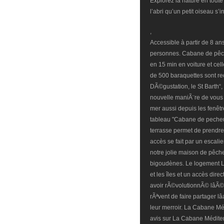
Explorez la nature en toute 
l’abri qu’un petit oiseau s’i
,
Accessible à partir de 8 an
personnes. Cabane de pêch
en 15 min en voiture et cel
de 500 baraquettes sont r
DÃ©gustation, le St Barth“
nouvelle maniÃ¨re de vous f
mer aussi depuis les fenêtr
tableau "Cabane de pecheur
terrasse permet de prendre 
accès se fait par un escal
notre jolie maison de pêch
bigoudènes. Le logement Le
et les îles et un accès dir
avoir rÃ©volutionnÃ© lâ
rÃªvent de faire partager lâ
leur merroir. La Cabane Mé
avis sur La Cabane Méditerr