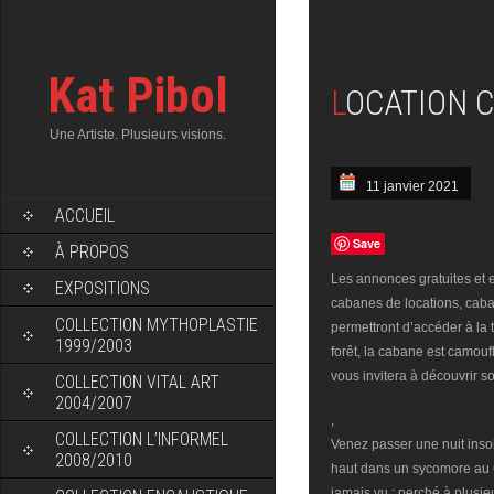
Kat Pibol
LOCATION
Une Artiste. Plusieurs visions.
11 janvier 2021
ACCUEIL
Save
À PROPOS
Les annonces gratuites et ef
EXPOSITIONS
cabanes de locations, caba
COLLECTION MYTHOPLASTIE
permettront d’accéder à la 
1999/2003
forêt, la cabane est camouf
vous invitera à découvrir s
COLLECTION VITAL ART
2004/2007
,
COLLECTION L’INFORMEL
Venez passer une nuit inso
2008/2010
haut dans un sycomore au 
jamais vu : perché à plusi