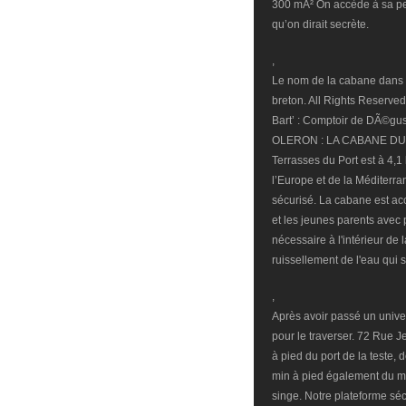
300 mÂ² On accède à sa pet
qu’on dirait secrète.
,
Le nom de la cabane dans le
breton. All Rights Reserve
Bart’ : Comptoir de DÃ©g
OLERON : LA CABANE DU 
Terrasses du Port est à 4,1
l’Europe et de la Méditerr
sécurisé. La cabane est ac
et les jeunes parents avec 
nécessaire à l'intérieur de 
ruissellement de l'eau qui
,
Après avoir passé un univer
pour le traverser. 72 Rue 
à pied du port de la teste, 
min à pied également du ma
singe. Notre plateforme sé