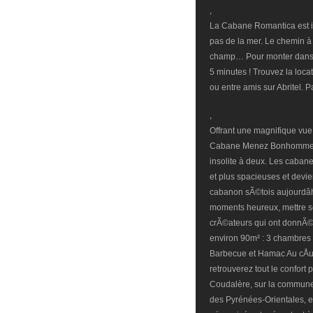
,
La Cabane Romantica est id
pas de la mer. Le chemin à
champ… Pour monter dans la
5 minutes ! Trouvez la locat
ou entre amis sur Abritel. 
,
Offrant une magnifique vue s
Cabane Menez Bonhomme est
insolite à deux. Les cabane
et plus spacieuses et devie
cabanon sÃ©tois aujourdâhu
moments heureux, mettre s
crÃ©ateurs qui ont donnÃ©
environ 90m² : 3 chambres (2
Barbecue et Hamac Au cÅu
retrouverez tout le confor
Coudalère, sur la commune
des Pyrénées-Orientales, e