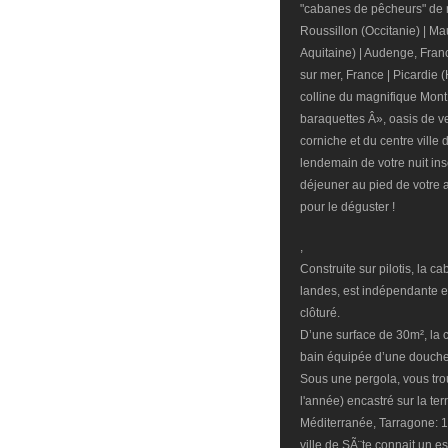
"cabanes de pêcheurs" de m
Roussillon (Occitanie) | Mau
Aquitaine) | Audenge, Fran
sur mer, France | Picardie 
colline du magnifique Mont S
baraquettes Â», oasis de v
corniche et du centre ville
lendemain de votre nuit inso
déjeuner au pied de votre a
pour le déguster !
,
Construite sur pilotis, la c
landes, est indépendante et
clôturé.
D’une surface de 30m², la 
bain équipée d’une douche à
Sous une pergola, vous tro
l'année) encastré sur la te
Méditerranée, Tarragone: 15
ville de SÃ¨te connait un e