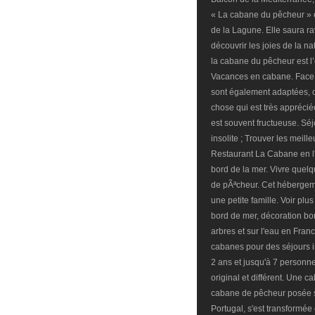
« La cabane du pêcheur » e
de la Lagune. Elle saura rav
découvrir les joies de la n
la cabane du pêcheur est l’
Vacances en cabane. Face à
sont également adaptées, o
chose qui est très appréci
est souvent fructueuse. Séj
insolite ; Trouver les meill
Restaurant La Cabane en l'
bord de la mer. Vivre quel
de pÃªcheur. Cet hébergeme
une petite famille. Voir pl
bord de mer, décoration bo
arbres et sur l'eau en Fra
cabanes pour des séjours i
2 ans et jusqu'à 7 personne
original et différent. Une 
cabane de pêcheur posée s
Portugal, s'est transformée