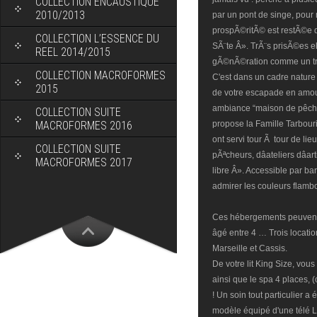
COLLECTION ENCAUSTIQUE
2010/2013
par un pont de singe, pour 
prospÃ©ritÃ© est restÃ©e d
COLLECTION L’ESSENCE DU
SÃ¨te Â». TrÃ¨s prisÃ©es e
REEL 2014/2015
gÃ©nÃ©ration comme un trÃ
COLLECTION MACROFORMES
C'est dans un cadre nature 
2015
de votre escapade en amou
ambiance “maison de pêche
COLLECTION SUITE
MACROFORMES 2016
propose la Famille Tarbour
ont servi tour Ã tour de lie
COLLECTION SUITE
pÃªcheurs, dâateliers dâ
MACROFORMES 2017
libre Â». Accessible par ba
admirer les couleurs flambo
Ces hébergements peuvent 
âgé entre 4 … Trois locati
Marseille et Cassis.
De votre lit King Size, vous
ainsi que le spa 4 places, (
! Un soin tout particulier a 
modèle équipé d'une télé LC