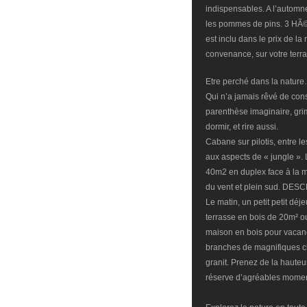
indispensables. A l’automne,
les pommes de pins. 3 HÃ©b
est inclu dans le prix de la
convenance, sur votre terr
Etre perché dans la natur
Qui n’a jamais rêvé de con
parenthèse imaginaire, gri
dormir, et rire aussi.
Cabane sur pilotis, entre l
aux aspects de « jungle ».
40m2 en duplex face à la me
du vent et plein sud. DES
Le matin, un petit petit déj
terrasse en bois de 20m² o
maison en bois pour vacanc
branches de magnifiques ch
granit. Prenez de la haute
réserve d’agréables momen