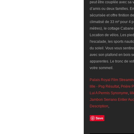
peut être couplée avec sa v
d’amis ou deux familles. En
sécurisée et offre finitio
climatisé de 33 m² pour 4 
mètres), le cottage Cabane 
Location de vélos. Les pied
l'escalade, les sports nauti
du soleil. Vous vous sent
avec son plafond en bois s
apparentes. Le tronc de vot
votre sommeil.
Palais Royal Film Streamin
lille - Psg Résultat
,
Prière 
Lui A Permis Synonyme
,
li
Jambon Serrano Entier Au
Description
,
Save