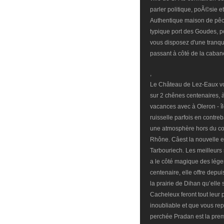
parler politique, poÃ©sie e
Authentique maison de pêc
typique port des Goudes, p
vous disposez d'une tranqui
passant à côté de la caban
,
Le Château de Lez-Eaux v
sur 2 chênes centenaires, 
vacances avec à Oleron - îl
ruisselle parfois en contre
une atmosphère hors du c
Rhône. Câest la nouvelle
Tarbouriech. Les meilleurs
a le côté magique des lég
centenaire, elle offre depui
la prairie de Dihan qu’elle
Cacheleux feront tout leur 
inoubliable et que vous rep
perchée Pradan est la prem