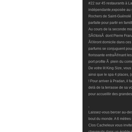
#22 sur 45 restaurants à La 
indépendante,exposée au s
Rochers de Saint-Guénolé e
parfaite pour partir en fam
Au cours de la seconde moit
SÃ©toisÂ dont Pierre FranÃ§
Ã©liront domicile dans ces 
parfums se conjuguent pour 
florissante entraÃ®nant les
port profite Ã plein du co
De votre lit King Size, vous
ainsi que le spa 4 places, (
! Pour arriver à Pradan, il
delà de la terrasse de sa v
pour accueillir des grandes
,
Laissez-vous bercer au-dessu
bout du monde. A 6 mètres 
Clos Cacheleux vous invite
chevreuils dans un érable 