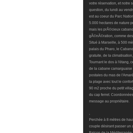
votre réservation, et notre 
question, du lundi au vend
est au coeur du Parc Natio
5.000 hectares de nature p
mais les prÃ©cieux cabano
gÃ©nÃ©ration, comme des Ã®
Situé à Marseille, à 500 mè
palais du Pharo, le Cabano
gratuite, de la climatisatio
Tournant le dos à l'étang,
de la cabane camarguaise c
postales du mas de l'Amarée
la plage avec tout le confo
90 m2 proche du petit vill
du cap ferret. Coordonnée
message au propriétaire.
,
Perchée à 8 mètres de haute
couple désirant passer un 
Balcon de la Méditerranée,