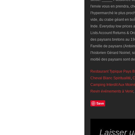
Restaurant Typique Pays 
Cheval Blanc Spiritualité
,
C
Camping Interdit Aux Moin
Revin événements à Venir
,
Save
Laisser 