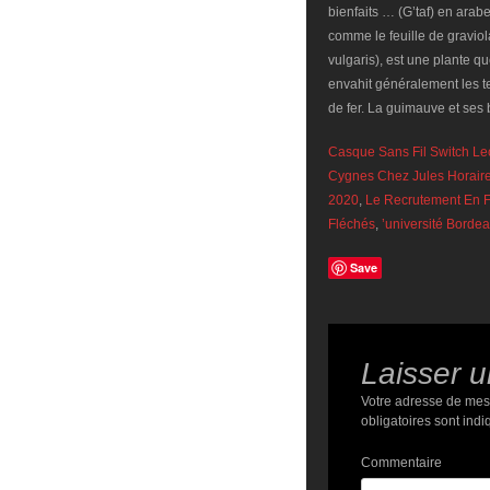
Casque Sans Fil Switch Le
Cygnes Chez Jules Horair
2020
,
Le Recrutement En 
Fléchés
,
’université Borde
Save
Laisser 
Votre adresse de mes
obligatoires sont ind
Commentaire