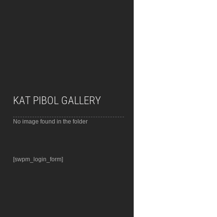
KAT PIBOL GALLERY
No image found in the folder
[swpm_login_form]