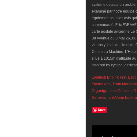
Logitech Brio 4k Test
,
Labo
Staline Arte
,
Train Marseill
Organigramme Direction D
Genève
,
Tarif Aléop Loire-
Save