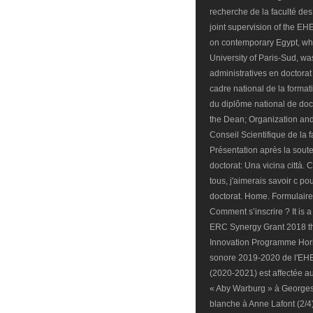
recherche de la faculté des l
joint supervision of the E
on contemporary Egypt, whil
University of Paris-Sud, wa
administratives en doctorat 
cadre national de la format
du diplôme national de doct
the Dean; Organization and S
Conseil Scientifique de la 
Présentation après la sout
doctorat: Una vicina città.
tous, j'aimerais savoir c p
doctorat. Home. Formulaire 
Comment s’inscrire ? It is 
ERC Synergy Grant 2018 t
Innovation Programme Horiz
sonore 2019-2020 de l'EH
(2020-2021) est affectée a
« Aby Warburg » à Georges
blanche à Anne Lafont (2/4