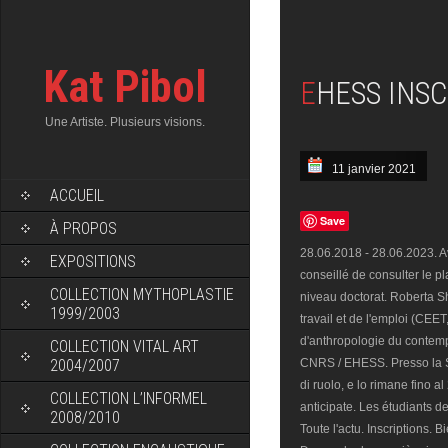
Kat Pibol
EHESS INS
Une Artiste. Plusieurs visions.
11 janvier 2021
ACCUEIL
Save
À PROPOS
28.06.2018 - 28.06.2023. Ava
EXPOSITIONS
conseillé de consulter le p
COLLECTION MYTHOPLASTIE
niveau doctorat. Roberta Sh
1999/2003
travail et de l'emploi (CEET,
d'anthropologie du contem
COLLECTION VITAL ART
2004/2007
CNRS / EHESS. Presso la S
di ruolo, e lo rimane fino a
COLLECTION L’INFORMEL
anticipate. Les étudiants d
2008/2010
Toute l'actu. Inscriptions. 