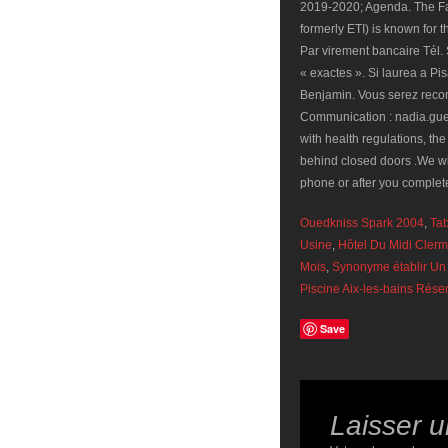
2019-2020; Agenda. The Facu
formerly ETI) is known for t
Par virement bancaire Tél. 
« exactes ». Si laurea a Pi
Benjamin. Vous serez recont
Communication : nadia.gue
with health regulations, th
behind closed doors .We wi
phone or after you complet
Ouedkniss Spark 2004
,
Tab
Usine
,
Hôtel Du Midi Clerm
Mois
,
Synonyme établir Un
Piscine Aix-les-bains Rése
Save
Laisser 