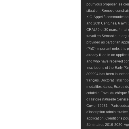
pour vous proposer les cour
situation. Remove constrain
K.G. Appel à communication
and 20th Centuries/ 6 avril
CRAL/ 9 et 30 mars, 4 mai 
travail en Sémantique arg
provided as part of an appl
(PhD) Important note: this 
already filled in an applic
and who have received confi
Inscriptions of the Early 
809994 has been launched 
français. Doctorat : Inscript
modalités, dates, Ecoles do
cotutelle Envoi du chèque 
d’Histoire naturelle Servic
Cuvier 75231 - Paris cedex
d'inscription administrative
application. Conditions pou
Séminaires 2019-2020; Agen