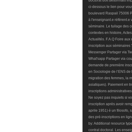
doctorat doit désormais i
ci-dessous le lien pour vou
boulevard Raspail 75006 P
à l'enseignant.e référent.e
séminaire. Le tuilage des c
contextes en histoire, Act
Actualités. F.A.Q Foire au
inscription aux séminaires
Messenger Partager via Twit
What'sapp Partager via courr
demande de première inscrip
en Sociologie de l’ENS de 
migration des femmes, la mi
asiatiques). Paiement en tr
inscriptions administrative
Ne soyez pas inquiets si v
inscription après avoir remp
aprile 1951) è un filosofo, s
des pré-inscriptions en lign
by: Additional resource typ
contrat doctoral. Les ensei