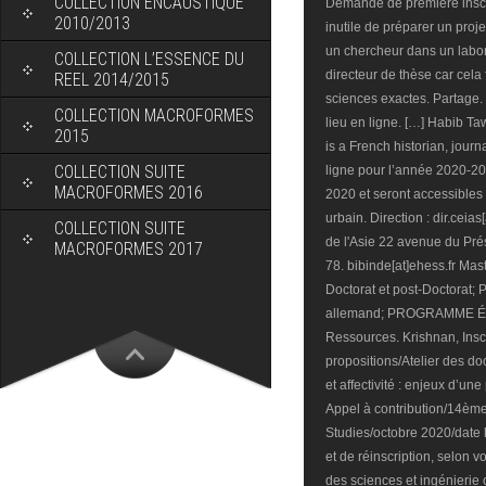
COLLECTION ENCAUSTIQUE
Demande de première inscrip
2010/2013
inutile de préparer un proje
un chercheur dans un labora
COLLECTION L’ESSENCE DU
directeur de thèse car cela
REEL 2014/2015
sciences exactes. Partage. L
COLLECTION MACROFORMES
lieu en ligne. […] Habib Ta
2015
is a French historian, jour
COLLECTION SUITE
ligne pour l’année 2020-20
MACROFORMES 2016
2020 et seront accessibles 
urbain. Direction : dir.cei
COLLECTION SUITE
de l'Asie 22 avenue du Pré
MACROFORMES 2017
78. bibinde[at]ehess.fr Ma
Doctorat et post-Doctorat; P
allemand; PROGRAMME ÉTU
Ressources. Krishnan, Insc
propositions/Atelier des d
et affectivité : enjeux d’u
Appel à contribution/14ème
Studies/octobre 2020/date l
et de réinscription, selon v
des sciences et ingénieri