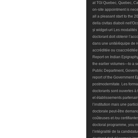
at TGI Quebec, Quebec, Can
on-site appointment is nece
all a pleasant start to the
della civitas diaboli nell
și widget-uri Les modalités 
doctorant doit obtenir l’acc
dans une unité/équipe de r
accréditée ou coaccréditée
Report on Indian Epigraphy
the earlier volumes—to a se
Public Department, Governm
report of the Government Ep
postmodernitate. Les form
doctorants sont ouvertes à 
et établissements partenai
l’institution mais une parti
doctorale peut-être demand
coûteuses et /ou certifiante
doctoral programme, you mus
l’intégralité de la candidat