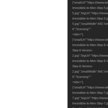
{"smallUrl":"https:\/\/www.
Irresistible-to-Men-Step-5.
5.jpg","bigUrl":"https:\/\/
Irresistible-to-Men-Step-5.
5.jpg","smallWidth":460,"sm
6","licensing":"
<\/div>"},
{"smallUrl":"https:\/\/www.
Irresistible-to-Men-Step-6-
Step-6-Version-
2.jpg","bigUrl":"https:\/\/
Irresistible-to-Men-Step-6-
Step-6-Version-
2.jpg","smallWidth":460,"sm
6","licensing":"
<\/div>"},
{"smallUrl":"https:\/\/www.
Irresistible-to-Men-Step-7.
7.jpg","bigUrl":"https:\/\/
Irresistible-to-Men-Step-7.