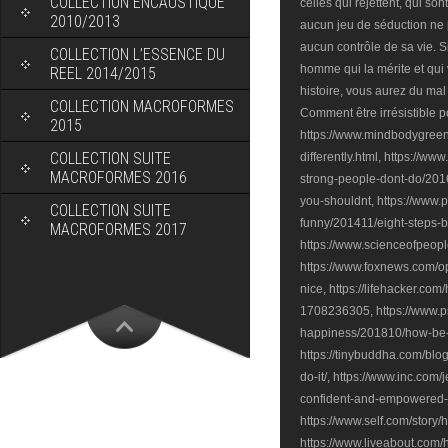
COLLECTION ENCAUSTIQUE
celles qui rejettent, qui son
2010/2013
aucun jeu de séduction ne pe
aucun contrôle de sa vie. S
COLLECTION L’ESSENCE DU
homme qui la mérite et qui 
REEL 2014/2015
histoire, vous aurez du ma
COLLECTION MACROFORMES
Comment être irrésistible 
2015
https://www.mindbodygree
COLLECTION SUITE
differently.html, https://w
MACROFORMES 2016
strong-people-dont-do/2016
you-shouldnt, https://www.
COLLECTION SUITE
funny/201411/eight-steps-
MACROFORMES 2017
https://www.scienceofpeopl
https://www.foxnews.com/
nice, https://lifehacker.co
1708236305, https://www.p
happiness/201810/how-be-yo
https://tinybuddha.com/blo
do-it/, https://www.inc.com/
confident-and-empowered-j
https://www.self.com/story
https://www.liveabout.com/