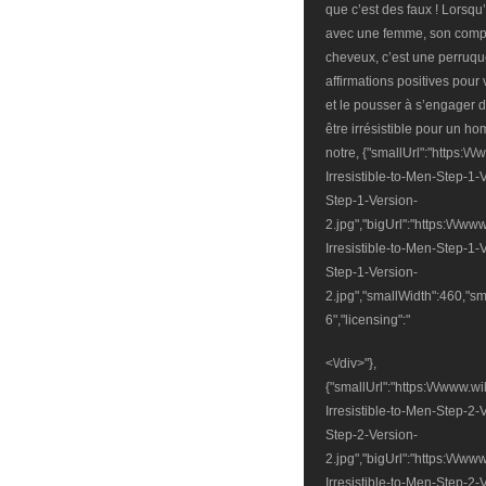
que c’est des faux ! Lorsqu
avec une femme, son compor
cheveux, c’est une perruqu
affirmations positives pour
et le pousser à s’engager 
être irrésistible pour un h
notre, {"smallUrl":"https:\
Irresistible-to-Men-Step-1-
Step-1-Version-
2.jpg","bigUrl":"https:\/\/
Irresistible-to-Men-Step-1-
Step-1-Version-
2.jpg","smallWidth":460,"sm
6","licensing":"
<\/div>"},
{"smallUrl":"https:\/\/www.
Irresistible-to-Men-Step-2-
Step-2-Version-
2.jpg","bigUrl":"https:\/\/
Irresistible-to-Men-Step-2-