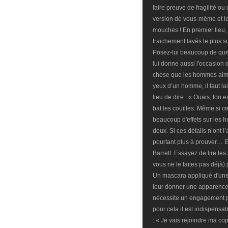
faire preuve de fragilité o
version de vous-même et 
mouches ! En premier lieu, 
fraichement lavés le plus s
Posez-lui beaucoup de quest
lui donne aussi l'occasion 
chose que les hommes aimen
yeux d’un homme, il faut lai
lieu de dire : « Ouais, ton 
bat les couilles. Même si c
beaucoup d'effets sur les h
deux. Si ces détails n’ont l’
pourtant plus à prouver… Es
Barrett. Essayez de lire les
vous ne le faites pas déjà)
Un mascara appliqué d'une 
leur donner une apparence pl
nécessite un engagement p
pour cela il est indispensab
: « Je vais rejoindre ma co