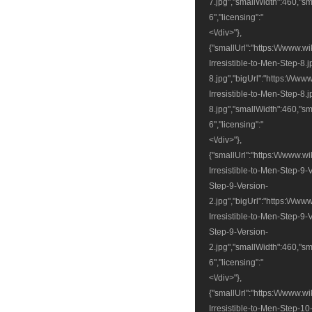
7.jpg","smallWidth":460,"sm
6","licensing":"
<\/div>"},
{"smallUrl":"https:\/\/www.
Irresistible-to-Men-Step-8.
8.jpg","bigUrl":"https:\/\/
Irresistible-to-Men-Step-8.
8.jpg","smallWidth":460,"sm
6","licensing":"
<\/div>"},
{"smallUrl":"https:\/\/www.
Irresistible-to-Men-Step-9-
Step-9-Version-
2.jpg","bigUrl":"https:\/\/
Irresistible-to-Men-Step-9-
Step-9-Version-
2.jpg","smallWidth":460,"sm
6","licensing":"
<\/div>"},
{"smallUrl":"https:\/\/www.
Irresistible-to-Men-Step-10