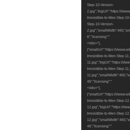
Step-10-Version-
2.jpg","bigUrl":"https:\/\/
Irresistible-to-Men-Step-10
Step-10-Version-
2.jpg","smallWidth":460,"sm
6","licensing":"
<\/div>"},
{"smallUrl":"https:\/\/www.
Irresistible-to-Men-Step-11
11.jpg","bigUrl":"https:\/\
Irresistible-to-Men-Step-11
11.jpg","smallWidth":460,"s
46","licensing":"
<\/div>"},
{"smallUrl":"https:\/\/www.
Irresistible-to-Men-Step-12
12.jpg","bigUrl":"https:\/\
Irresistible-to-Men-Step-12
12.jpg","smallWidth":460,"s
46","licensing":"