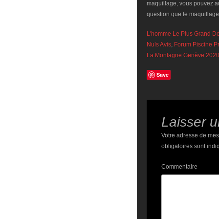
maquillage, vous pouvez aus
question que le maquillage 
L'homme Le Plus Grand D
Nuls Avis
,
Forum Piscine Pr
La Montagne Genève 202
Save
Laisser 
Votre adresse de mes
obligatoires sont ind
Commentaire