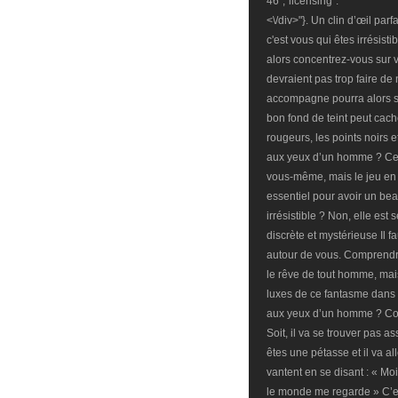
46","licensing":"
<\/div>"}. Un clin d’œil par
c'est vous qui êtes irrésisti
alors concentrez-vous sur 
devraient pas trop faire de
accompagne pourra alors sen
bon fond de teint peut cac
rougeurs, les points noirs e
aux yeux d’un homme ? Ce
vous-même, mais le jeu en v
essentiel pour avoir un be
irrésistible ? Non, elle est
discrète et mystérieuse Il f
autour de vous. Comprendre
le rêve de tout homme, mai
luxes de ce fantasme dans l
aux yeux d’un homme ? Co
Soit, il va se trouver pas a
êtes une pétasse et il va a
vantent en se disant : « Moi,
le monde me regarde » C’es