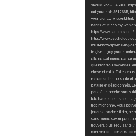
should-know-346300, https
cut-your-hair-3517665, htt
your-signature-scent.html
habits-of-fit-healthy-women
https://www.canr.msu.edu
https://www.psychologytoda
must-know-tips-making-bett
to-give-a-guy-your-number/
elle ne sait même pas ce qu
question trois secondes, ell
chose et voilà. Faites-vous
restent en bonne santé et qu
bataille et désordonnés. L
porte à un proche sont subl
tête haute et pensez de faç
trop mignonne. Vous pouvez
joueuse, sachez flirter, ne
sans même savoir pourquoi
trouvera plus séduisante 
aller voir une fille et de lui