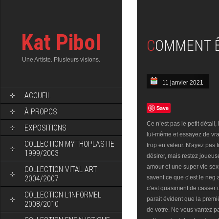
Kat Pibol
COMMENT 
Une Artiste. Plusieurs visions.
11 janvier 2021
ACCUEIL
Save
À PROPOS
Ce n’est pas le petit détail
EXPOSITIONS
lui-même et essayez de vra
COLLECTION MYTHOPLASTIE
trop en valeur. N'ayez pas 
1999/2003
désirer, mais restez joueus
amour et une super vie sex
COLLECTION VITAL ART
2004/2007
savent ce que c’est le neg
c’est quasiment de casser un
COLLECTION L’INFORMEL
parait évident que la premi
2008/2010
de votre. Ne vous vantez p