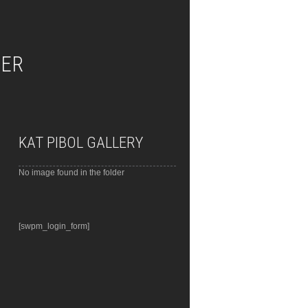
IER
KAT PIBOL GALLERY
No image found in the folder
[swpm_login_form]